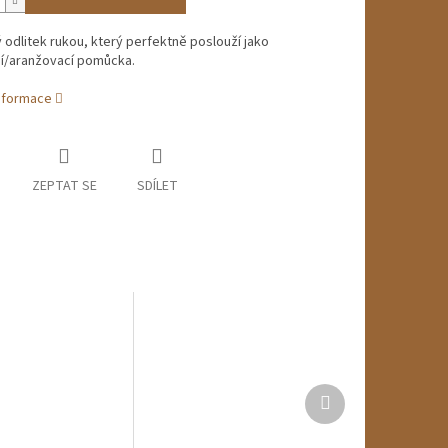
odlitek rukou, který perfektně poslouží jako
í/aranžovací pomůcka.
informace
ZEPTAT SE
SDÍLET
Další
produkt