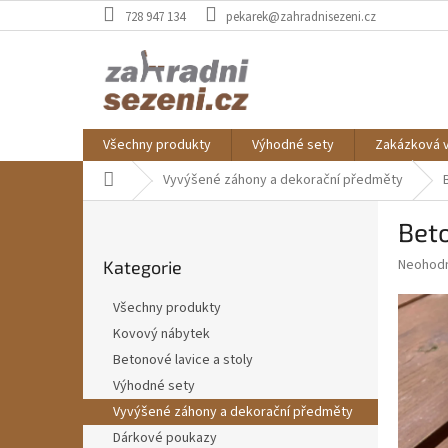
Přejít
728 947 134
pekarek@zahradnisezeni.cz
na
obsah
Všechny produkty
Výhodné sety
Zakázková 
Domů
Vyvýšené záhony a dekorační předměty
P
Bet
o
Přeskočit
s
Průměr
Neohod
Kategorie
kategorie
t
hodnoce
r
produkt
Všechny produkty
a
je
Kovový nábytek
0,0
n
z
Betonové lavice a stoly
n
5
í
Výhodné sety
hvězdič
p
Vyvýšené záhony a dekorační předměty
a
Dárkové poukazy