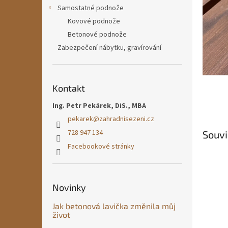
n
Samostatné podnože
e
Kovové podnože
l
Betonové podnože
Zabezpečení nábytku, gravírování
Kontakt
Ing. Petr Pekárek, DiS., MBA
pekarek
@
zahradnisezeni.cz
728 947 134
Souvi
Facebookové stránky
Novinky
Jak betonová lavička změnila můj
život