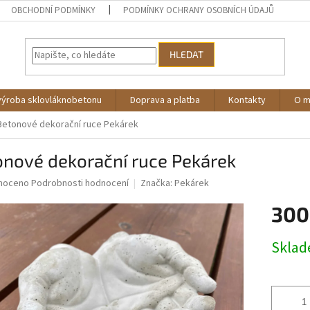
OBCHODNÍ PODMÍNKY
PODMÍNKY OCHRANY OSOBNÍCH ÚDAJŮ
HLEDAT
výroba sklovláknobetonu
Doprava a platba
Kontakty
O 
Betonové dekorační ruce Pekárek
onové dekorační ruce Pekárek
né
noceno
Podrobnosti hodnocení
Značka:
Pekárek
ní
300
u
Měrná
Skla
cena:
ek.