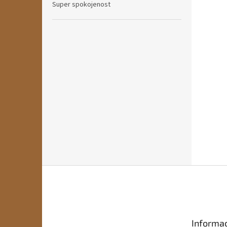
Super spokojenost
Z
á
p
a
t
Informac
í