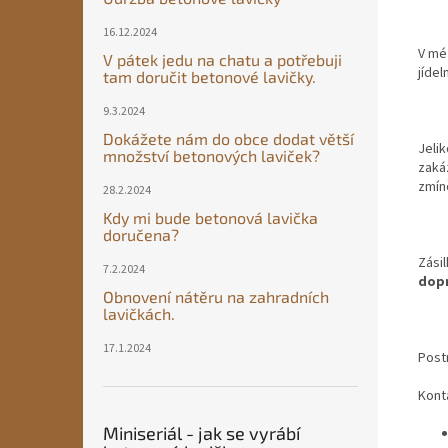
16.12.2024
V mé
V pátek jedu na chatu a potřebuji
jídel
tam doručit betonové lavičky.
9.3.2024
Dokážete nám do obce dodat větší
Jeli
množství betonových laviček?
zaká
zmín
28.2.2024
Kdy mi bude betonová lavička
doručena?
Zási
7.2.2024
dop
Obnovení nátěru na zahradních
lavičkách.
17.1.2024
Post
Kont
Miniseriál - jak se vyrábí