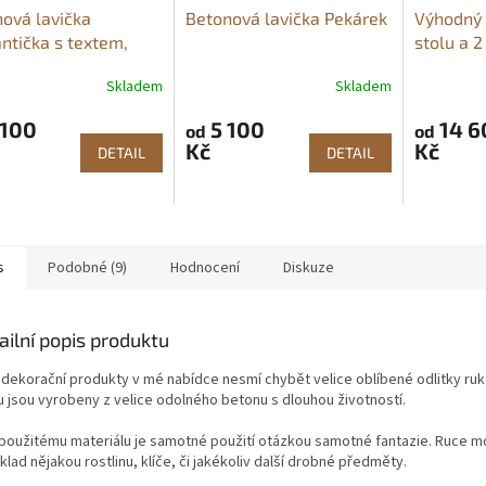
ová lavička
Betonová lavička Pekárek
Výhodný 
tička s textem,
stolu a 2
ce Pekárek
opěradla
Skladem
Skladem
rné
Průměrné
Průměrné
cení
hodnocení
hodnocení
 100
5 100
14 6
ktu
produktu
produktu
od
od
Kč
Kč
je
je
DETAIL
DETAIL
5,0
5,0
z
z
5
5
ček.
hvězdiček.
hvězdiček.
s
Podobné (9)
Hodnocení
Diskuze
ailní popis produktu
 dekorační produkty v mé nabídce nesmí chybět velice oblíbené odlitky ruk
u jsou vyrobeny z velice odolného betonu s dlouhou životností.
 použitému materiálu je samotné použití otázkou samotné fantazie. Ruce 
klad nějakou rostlinu, klíče, či jakékoliv další drobné předměty.