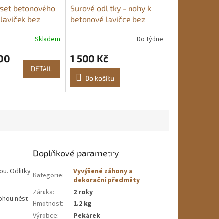
set betonového
Surové odlitky - nohy k
 laviček bez
betonové lavičce bez
 Pekárek
opěradla Pekárek
Skladem
Do týdne
Průměrné
hodnocení
00
1 500 Kč
produktu
je
DETAIL
5,0
Do košíku
z
5
hvězdiček.
Doplňkové parametry
ou. Odlitky
Vyvýšené záhony a
Kategorie
:
dekorační předměty
Záruka
:
2 roky
mohou nést
Hmotnost
:
1.2 kg
Výrobce
:
Pekárek