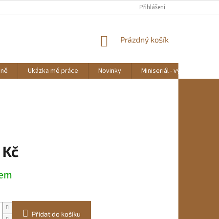
Přihlášení
NÁKUPNÍ
Prázdný košík
KOŠÍK
mně
Ukázka mé práce
Novinky
Miniseriál - výroba lavičky
 Kč
dem
Přidat do košíku