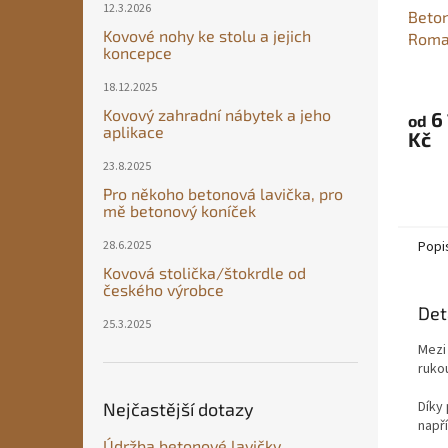
12.3.2026
Beton
Kovové nohy ke stolu a jejich
Roman
koncepce
výrob
Průmě
18.12.2025
hodno
Kovový zahradní nábytek a jeho
6
produ
od
aplikace
Kč
je
5,0
23.8.2025
z
Pro někoho betonová lavička, pro
5
mě betonový koníček
hvězdi
28.6.2025
Popi
Kovová stolička/štokrdle od
českého výrobce
Det
25.3.2025
Mezi
ruko
Díky
Nejčastější dotazy
napří
Údržba betonové lavičky