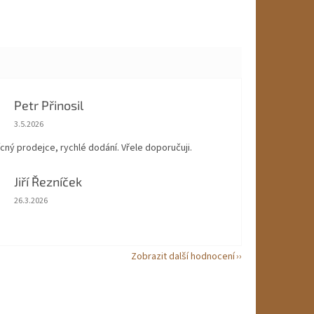
Petr Přinosil
Hodnocení obchodu je 5 z 5 hvězdiček.
3.5.2026
ícný prodejce, rychlé dodání. Vřele doporučuji.
Jiří Řezníček
Hodnocení obchodu je 5 z 5 hvězdiček.
26.3.2026
Zobrazit další hodnocení