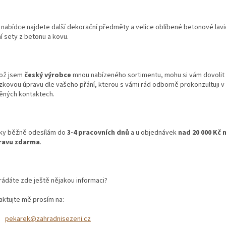
 nabídce najdete další dekorační předměty a velice oblíbené betonové lavič
ní sety z betonu a kovu.
kož jsem
český výrobce
mnou nabízeného sortimentu, mohu si vám dovolit
zkovou úpravu dle vašeho přání, kterou s vámi rád odborně prokonzultuji v
ěných kontaktech.
lky běžně odesílám do
3-4 pracovních dnů
a u objednávek
nad 20 000 Kč
ravu zdarma
.
rádáte zde ještě nějakou informaci?
aktujte mě prosím na:
pekarek@zahradnisezeni.cz