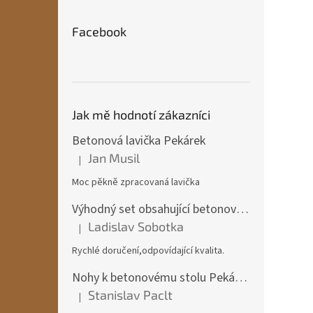
Facebook
Jak mě hodnotí zákazníci
Betonová lavička Pekárek
Jan Musil
|
Hodnocení produktu je 5 z 5 hvězdiček.
Moc pěkně zpracovaná lavička
Výhodný set obsahující betonový stůl + 2x betonová lavička Pekárek + 2x betonová židle
Ladislav Sobotka
|
Hodnocení produktu je 5 z 5 hvězdiček.
Rychlé doručení,odpovídající kvalita.
Nohy k betonovému stolu Pekárek
Stanislav Paclt
|
Hodnocení produktu je 5 z 5 hvězdiček.