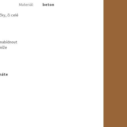
Materiál
:
beton
ky, či celé
 nabídnout
 níže
 máte