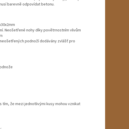
musí barevně odpovídat betonu.
0x30x2mm
í. Neošetřené nohy díky povětrnostním vlivům
em
u neošetřených podnoží dodávány zvlášť pro
podnože
s tím, že mezi jednotlivými kusy mohou vznikat