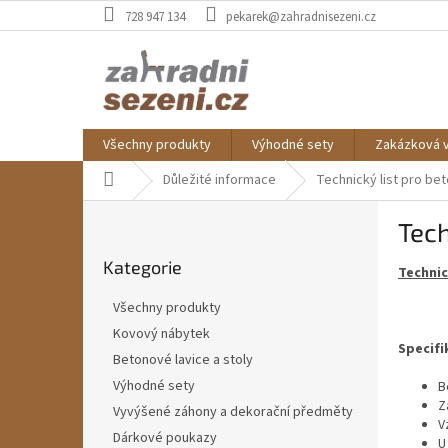
Přejít
728 947 134
pekarek@zahradnisezeni.cz
na
obsah
Všechny produkty
Výhodné sety
Zakázková 
Domů
Důležité informace
Technický list pro b
P
Tech
o
Přeskočit
s
Kategorie
kategorie
Technic
t
r
Všechny produkty
a
Kovový nábytek
n
Specif
Betonové lavice a stoly
n
í
Výhodné sety
B
Z
p
Vyvýšené záhony a dekorační předměty
V
a
Dárkové poukazy
U