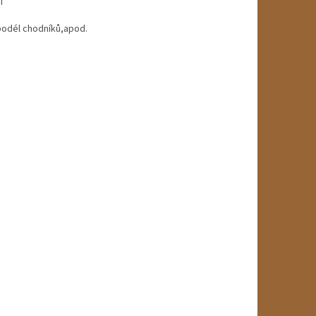
í
 podél chodníků,apod.