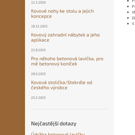
P
12.3.2026
P
Kovové nohy ke stolu a jejich
V
koncepce
D
V
18.12.2025
Kovový zahradní nábytek a jeho
aplikace
23.8.2025
Pro někoho betonová lavička, pro
mě betonový koníček
28.6.2025
Kovová stolička/štokrdle od
českého výrobce
25.3.2025
Nejčastější dotazy
Údržba betonové lavičky