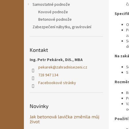
n
č
Samostatné podnože
e
Kovové podnože
l
Specifi
Betonové podnože
O
Zabezpečení nábytku, gravírování
P
z
S
d
Kontakt
Na zaká
Ing. Petr Pekárek, DiS., MBA
S
pekarek
@
zahradnisezeni.cz
S
728 947 134
Rozměr
Facebookové stránky
R
P
V
Novinky
o
Jak betonová lavička změnila můj
Použití
život