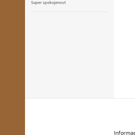
Super spokojenost
Z
á
p
a
t
Informac
í