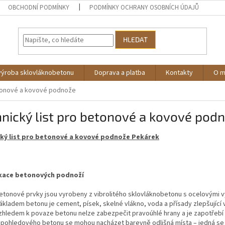
OBCHODNÍ PODMÍNKY
PODMÍNKY OCHRANY OSOBNÍCH ÚDAJŮ
HLEDAT
výroba sklovláknobetonu
Doprava a platba
Kontakty
O 
etonové a kovové podnože
nický list pro betonové a kovové pod
ký list pro betonové a kovové podnože Pekárek
ikace betonových podnoží
etonové prvky jsou vyrobeny z vibrolitého sklovláknobetonu s ocelovými 
ákladem betonu je cement, písek, skelné vlákno, voda a přísady zlepšující
zhledem k povaze betonu nelze zabezpečit pravoúhlé hrany a je zapotřebí
 pohledového betonu se mohou nacházet barevně odlišná místa – jedná se 