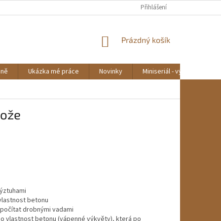
Přihlášení
NÁKUPNÍ
Prázdný košík
KOŠÍK
mně
Ukázka mé práce
Novinky
Miniseriál - výroba lavičky
nože
výztuhami
 vlastnost betonu
 počítat drobnými vadami
o vlastnost betonu (vápenné výkvěty), která po