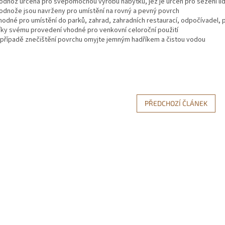
odnož určená pro svépomocnou výrobu nábytku, jež je určen pro sezení lid
odnože jsou navrženy pro umístění na rovný a pevný povrch
hodné pro umístění do parků, zahrad, zahradních restaurací, odpočívadel,
íky svému provedení vhodné pro venkovní celoroční použití
 případě znečištění povrchu omyjte jemným hadříkem a čistou vodou
PŘEDCHOZÍ ČLÁNEK