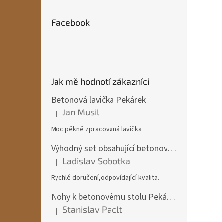
Facebook
Jak mě hodnotí zákazníci
Betonová lavička Pekárek
Jan Musil
|
Hodnocení produktu je 5 z 5 hvězdiček.
Moc pěkně zpracovaná lavička
Výhodný set obsahující betonový stůl + 2x betonová lavička Pekárek + 2x betonová židle
Ladislav Sobotka
|
Hodnocení produktu je 5 z 5 hvězdiček.
Rychlé doručení,odpovídající kvalita.
Nohy k betonovému stolu Pekárek
Stanislav Paclt
|
Hodnocení produktu je 5 z 5 hvězdiček.