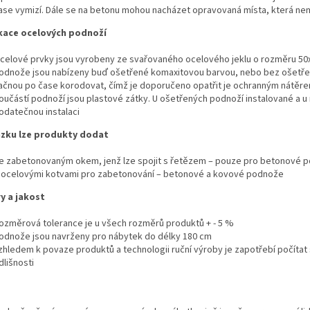
ase vymizí. Dále se na betonu mohou nacházet opravovaná místa, která ne
kace ocelových podnoží
celové prvky jsou vyrobeny ze svařovaného ocelového jeklu o rozměru 5
odnože jsou nabízeny buď ošetřené komaxitovou barvou, nebo bez ošetřen
ačnou po čase korodovat, čímž je doporučeno opatřit je ochranným nátěr
oučástí podnoží jsou plastové zátky. U ošetřených podnoží instalované a 
odatečnou instalaci
zku lze produkty dodat
e zabetonovaným okem, jenž lze spojit s řetězem – pouze pro betonové 
 ocelovými kotvami pro zabetonování – betonové a kovové podnože
y a jakost
ozměrová tolerance je u všech rozměrů produktů + - 5 %
odnože jsou navrženy pro nábytek do délky 180 cm
zhledem k povaze produktů a technologii ruční výroby je zapotřebí počítat 
dlišnosti