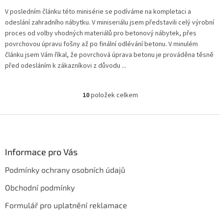
V posledním článku této minisérie se podíváme na kompletaci a
odeslání zahradního nábytku. V miniseriálu jsem představili celý výrobní
proces od volby vhodných materiálů pro betonový nábytek, přes
povrchovou úpravu fošny až po finální odlévání betonu. V minulém
článku jsem Vám říkal, že povrchová úprava betonu je prováděna těsně
před odesláním k zákazníkovi z důvodu ...
10
položek celkem
O
v
l
Z
á
á
d
p
a
a
Informace pro Vás
c
t
í
Podmínky ochrany osobních údajů
í
p
r
Obchodní podmínky
v
k
Formulář pro uplatnění reklamace
y