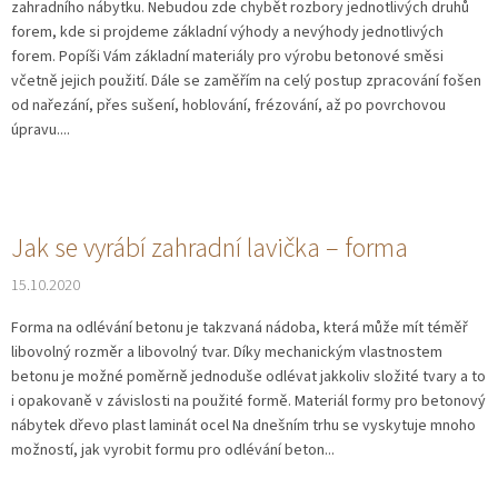
zahradního nábytku. Nebudou zde chybět rozbory jednotlivých druhů
č
forem, kde si projdeme základní výhody a nevýhody jednotlivých
l
forem. Popíši Vám základní materiály pro výrobu betonové směsi
á
včetně jejich použití. Dále se zaměřím na celý postup zpracování fošen
n
od nařezání, přes sušení, hoblování, frézování, až po povrchovou
k
úpravu....
ů
Jak se vyrábí zahradní lavička – forma
15.10.2020
Forma na odlévání betonu je takzvaná nádoba, která může mít téměř
libovolný rozměr a libovolný tvar. Díky mechanickým vlastnostem
betonu je možné poměrně jednoduše odlévat jakkoliv složité tvary a to
i opakovaně v závislosti na použité formě. Materiál formy pro betonový
nábytek dřevo plast laminát ocel Na dnešním trhu se vyskytuje mnoho
možností, jak vyrobit formu pro odlévání beton...