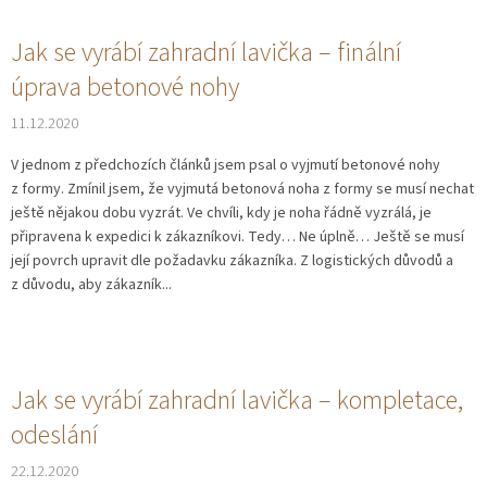
Jak se vyrábí zahradní lavička – finální
úprava betonové nohy
11.12.2020
V jednom z předchozích článků jsem psal o vyjmutí betonové nohy
z formy. Zmínil jsem, že vyjmutá betonová noha z formy se musí nechat
ještě nějakou dobu vyzrát. Ve chvíli, kdy je noha řádně vyzrálá, je
připravena k expedici k zákazníkovi. Tedy… Ne úplně… Ještě se musí
její povrch upravit dle požadavku zákazníka. Z logistických důvodů a
z důvodu, aby zákazník...
Jak se vyrábí zahradní lavička – kompletace,
odeslání
22.12.2020