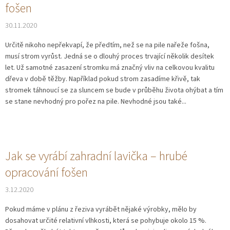
fošen
30.11.2020
Určitě nikoho nepřekvapí, že předtím, než se na pile nařeže fošna,
musí strom vyrůst. Jedná se o dlouhý proces trvající několik desítek
let. Už samotné zasazení stromku má značný vliv na celkovou kvalitu
dřeva v době těžby. Například pokud strom zasadíme křivě, tak
stromek táhnoucí se za sluncem se bude v průběhu života ohýbat a tím
se stane nevhodný pro pořez na pile. Nevhodné jsou také...
Jak se vyrábí zahradní lavička – hrubé
opracování fošen
3.12.2020
Pokud máme v plánu z řeziva vyrábět nějaké výrobky, mělo by
dosahovat určité relativní vlhkosti, která se pohybuje okolo 15 %.