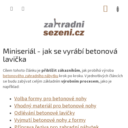
Přejít
NÁKUP
na
obsah
KOŠÍK
Miniseriál - jak se vyrábí betonová
lavička
Cílem tohoto článku je
přiblížit zákazníkům
, jak probíhá výroba
betonového zahradního nábytku
krok po kroku. V jednotlivých článcích
se budu zabývat celým základním
výrobním procesem
, jako je
například:
Volba formy pro betonové nohy
Vhodný materiál pro betonové nohy
Odlévání betonové lavičky
Vyjmutí betonové nohy z formy
Příprava řeziva pro zahradní nábytek