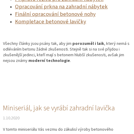
Opracování prkna na zahradní nábytek
Finální opracování betonové nohy
Kompletace betonové lavičky
Všechny články jsou psány tak, aby jim
porozuměl i laik
, který nemá s
odléváním betonu žádné zkušenosti. Stejně tak si na své přijdou i
zkušenější jedinci, kteří mají s betonem hlubší zkušenosti, avšak jim
nejsou známy
moderní technologie
.
V
Miniseriál, jak se vyrábí zahradní lavička
ý
1.10.2020
p
i
V tomto miniseriálu Vás vezmu do zákulisí výroby betonového
s