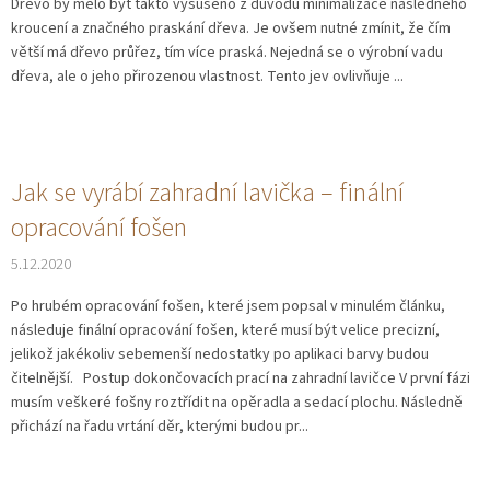
Dřevo by mělo být takto vysušeno z důvodu minimalizace následného
kroucení a značného praskání dřeva. Je ovšem nutné zmínit, že čím
větší má dřevo průřez, tím více praská. Nejedná se o výrobní vadu
dřeva, ale o jeho přirozenou vlastnost. Tento jev ovlivňuje ...
Jak se vyrábí zahradní lavička – finální
opracování fošen
5.12.2020
Po hrubém opracování fošen, které jsem popsal v minulém článku,
následuje finální opracování fošen, které musí být velice precizní,
jelikož jakékoliv sebemenší nedostatky po aplikaci barvy budou
čitelnější. Postup dokončovacích prací na zahradní lavičce V první fázi
musím veškeré fošny roztřídit na opěradla a sedací plochu. Následně
přichází na řadu vrtání děr, kterými budou pr...