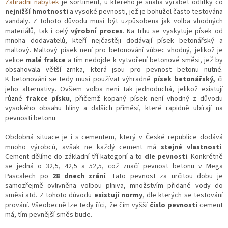
Zahradní nábytek
je sortiment, u kterého je snaha vyrábět odlitky co
nejnižší hmotnosti
a vysoké pevnosti, jež je bohužel často testována
vandaly. Z tohoto důvodu musí být uzpůsobena jak volba vhodných
materiálů, tak i celý
výrobní proces
. Na trhu se vyskytuje písek od
mnoha dodavatelů, kteří nejčastěji dodávají písek betonářský a
maltový. Maltový písek není pro betonování vůbec vhodný, jelikož je
velice
malé frakce
a tím nedojde k vytvoření betonové směsi, jež by
obsahovala větší zrnka, která jsou pro pevnost betonu nutné.
K betonování se tedy musí používat výhradně
písek betonářský,
či
jeho alternativy. Ovšem volba není tak jednoduchá, jelikož existují
různé
frakce písku
, přičemž kopaný písek není vhodný z důvodu
vysokého obsahu hlíny a dalších příměsí, které rapidně ubírají na
pevnosti betonu
Obdobná situace je i s cementem, který v České republice dodává
mnoho výrobců, avšak ne každý cement má
stejné vlastnosti
.
Cement dělíme do základní tří kategorií a to
dle pevnosti
. Konkrétně
se jedná o 32,5, 42,5 a 52,5, což značí pevnost betonu v Mega
Pascalech po
28 dnech zrání
. Tato pevnost za určitou dobu je
samozřejmě ovlivněna volbou plniva, množstvím přidané vody do
směsi atd. Z tohoto důvodu
existují normy
, dle kterých se testování
prování. Všeobecně lze tedy říci, že čím vyšší
číslo pevnosti
cement
má, tím pevnější směs bude.