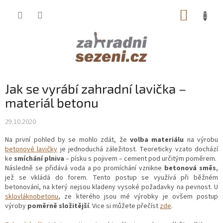
Přejít
NÁKUP
na
obsah
KOŠÍK
Jak se vyrábí zahradní lavička –
materiál betonu
29.10.2020
Na první pohled by se mohlo zdát, že
volba materiálu
na výrobu
betonové lavičky
je jednoduchá záležitost. Teoreticky vzato dochází
ke
smíchání plniva
– písku s pojivem – cement pod určitým poměrem.
Následně se přidává voda a po promíchání vznikne
betonová směs
,
jež se vkládá do forem. Tento postup se využívá při běžném
betonování, na který nejsou kladeny vysoké požadavky na pevnost. U
sklovláknobetonu
, ze kterého jsou mé výrobky je ovšem postup
výroby
poměrně složitější
. Vice si můžete přečíst
zde
.