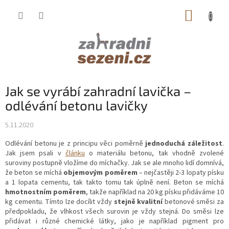
Přejít
NÁKUP
na
obsah
KOŠÍK
Jak se vyrábí zahradní lavička –
odlévání betonu lavičky
5.11.2020
Odlévání betonu je z principu věci poměrně
jednoduchá záležitost
.
Jak jsem psali v
článku
o materiálu betonu, tak vhodně zvolené
suroviny postupně vložíme do míchačky. Jak se ale mnoho lidí domnívá,
že beton se míchá
objemovým poměrem
– nejčastěji 2-3 lopaty písku
a 1 lopata cementu, tak takto tomu tak úplně není. Beton se míchá
hmotnostním poměrem
, takže například na 20 kg písku přidáváme 10
kg cementu. Tímto lze docílit vždy
stejně kvalitní
betonové směsi za
předpokladu, že vlhkost všech surovin je vždy stejná. Do směsi lze
přidávat i různé chemické látky, jako je například pigment pro