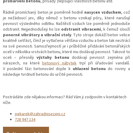
probarvení betonu
, přísady zlepšující vlastnosti betonu atd.
Řádně promíchaný beton je poměrně hodně
nasycen vzduchem
, což
je nežádoucí jev, díky němuž v betonu vznikají póry, které narušují
pevnost výsledného odlitku. Naštěstí vzduch lze poměrně jednoduše
odstranit. Nejjednodušeji ho lze
odstranit vibracemi
, k čemuž slouží
ponorné vibrátory a vibrační stoly
. Tyto stroje dokáží beton velice
kvalitně setřást, čímž je vytlačena většina vzduchu a beton tak neztrácí
na své pevnosti. Samozřejmostí je i průběžné přidávání betonářských
ocelí v několika vrstvách betonu, které mu dodávají pevnost. Takové to
oceli – přesněji
výztuhy betonu
dodávají pevnost zejména při
nárazech, na které
betonový nábytek
trpí při úřadování vandalů.
V poslední fázi betonování dojde k
uhlazení betonu
do roviny a
následuje tvrdnutí betonu do určité pevnosti.
Postrádáte zde nějakou informaci? Rád Vám ji zodpovím v kontaktech
níže.
pekarek@zahradnisezeni.cz
728 947 134