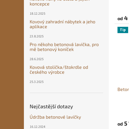
o
koncepce
v
18.12.2025
é
4
od
Kovový zahradní nábytek a jeho
h
aplikace
Tip
o
23.8.2025
z
Pro někoho betonová lavička, pro
a
mě betonový koníček
h
28.6.2025
r
Kovová stolička/štokrdle od
českého výrobce
a
d
25.3.2025
n
Beton
í
h
Nejčastější dotazy
Průmě
o
hodno
Údržba betonové lavičky
produ
n
5 
od
je
16.12.2024