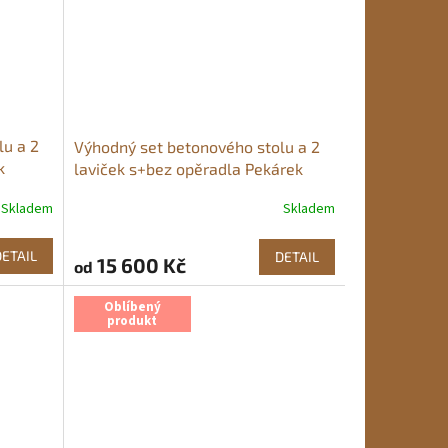
lu a 2
Výhodný set betonového stolu a 2
k
laviček s+bez opěradla Pekárek
Skladem
Skladem
Průměrné
hodnocení
produktu
DETAIL
DETAIL
15 600 Kč
od
je
5,0
z
Oblíbený
produkt
5
hvězdiček.