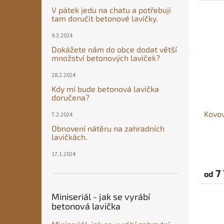
á
5,0
V pátek jedu na chatu a potřebuji
z
b
tam doručit betonové lavičky.
5
y
hvězdi
9.3.2024
t
Dokážete nám do obce dodat větší
k
množství betonových laviček?
u
28.2.2024
Kdy mi bude betonová lavička
doručena?
Kovov
7.2.2024
Obnovení nátěru na zahradních
lavičkách.
Průmě
17.1.2024
hodno
produ
7 
od
je
5,0
z
Miniseriál - jak se vyrábí
5
betonová lavička
hvězdi