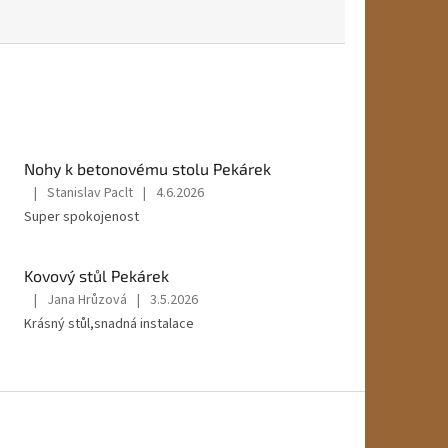
Nohy k betonovému stolu Pekárek
|
Stanislav Paclt
|
4.6.2026
Hodnocení
Super spokojenost
produktu
je
5
Kovový stůl Pekárek
z
5
|
Jana Hrůzová
|
3.5.2026
Hodnocení
hvězdiček.
Krásný stůl,snadná instalace
produktu
je
5
z
5
hvězdiček.