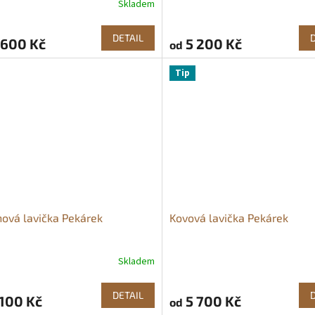
Skladem
DETAIL
 600 Kč
5 200 Kč
od
Tip
ová lavička Pekárek
Kovová lavička Pekárek
Skladem
rné
Průměrné
cení
hodnocení
ktu
produktu
DETAIL
100 Kč
5 700 Kč
od
je