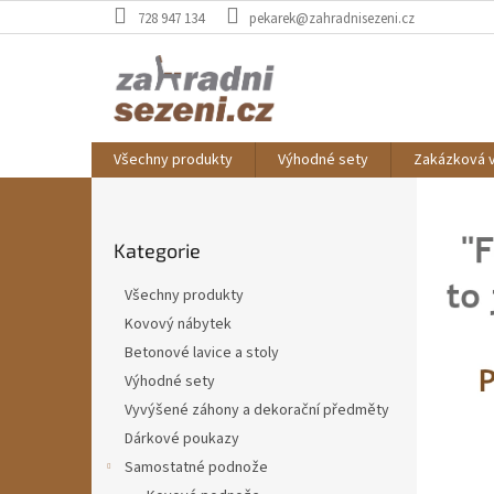
Přejít
728 947 134
pekarek@zahradnisezeni.cz
na
obsah
Všechny produkty
Výhodné sety
Zakázková 
Č
P
o
e
Přeskočit
s
s
Kategorie
kategorie
t
k
r
Všechny produkty
a
ý
Kovový nábytek
n
v
Betonové lavice a stoly
n
ý
í
Výhodné sety
r
p
Vyvýšené záhony a dekorační předměty
a
o
Dárkové poukazy
n
b
Samostatné podnože
e