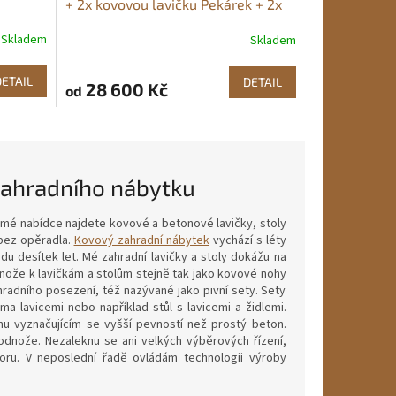
+ 2x kovovou lavičku Pekárek + 2x
ou židli
kovovou židli
Skladem
Skladem
Průměrné
hodnocení
produktu
DETAIL
DETAIL
28 600 Kč
od
je
5,0
z
5
hvězdiček.
zahradního nábytku
mé nabídce najdete kovové a betonové lavičky, stoly
 bez opěradla.
Kovový zahradní nábytek
vychází s léty
u desítek let. Mé zahradní lavičky a stoly dokážu na
nože k lavičkám a stolům stejně tak jako kovové nohy
hradního posezení, též nazývané jako pivní sety. Sety
a lavicemi nebo například stůl s lavicemi a židlemi.
 vyznačujícím se vyšší pevností než prostý beton.
nože. Nezaleknu se ani velkých výběrových řízení,
oru. V neposlední řadě ovládám technologii výroby