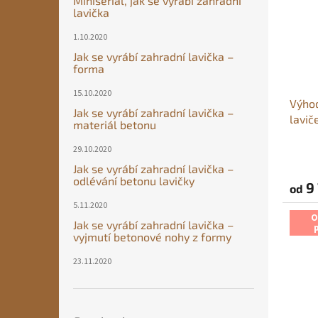
Miniseriál, jak se vyrábí zahradní
lavička
1.10.2020
Jak se vyrábí zahradní lavička –
forma
15.10.2020
Výho
Jak se vyrábí zahradní lavička –
lavič
materiál betonu
Průmě
29.10.2020
hodno
Jak se vyrábí zahradní lavička –
produ
odlévání betonu lavičky
9 
od
je
5,0
5.11.2020
z
O
Jak se vyrábí zahradní lavička –
5
vyjmutí betonové nohy z formy
hvězdi
23.11.2020