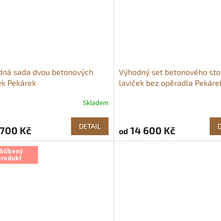
dná sada dvou betonových
Výhodný set betonového sto
ek Pekárek
laviček bez opěradla Pekáre
Skladem
rné
Průměrné
cení
hodnocení
ktu
produktu
DETAIL
700 Kč
14 600 Kč
od
je
5,0
z
blíbený
produkt
5
ček.
hvězdiček.