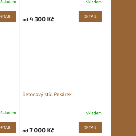
Skladem
Skladem
DETAIL
DETAIL
4 300 Kč
od
Betonový stůl Pekárek
Skladem
Skladem
Průměrné
hodnocení
produktu
DETAIL
DETAIL
7 000 Kč
od
je