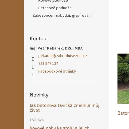
c
Kovové podnože
l
Betonové podnože
e
Zabezpečení nábytku, gravírování
b
e
t
Kontakt
o
Ing. Petr Pekárek, DiS., MBA
n
pekarek
@
zahradnisezeni.cz
o
728 947 134
v
Facebookové stránky
é
h
o
Novinky
a
k
Jak betonová lavička změnila můj
život
Beton
o
12.3.2026
v
Kovové nohy ke stolu a jejich