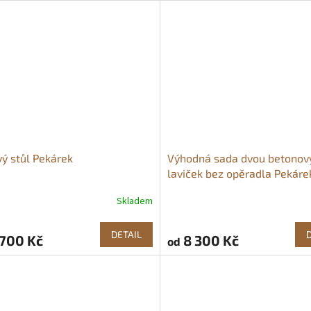
5,0
z
5
ček.
hvězdiček.
ý stůl Pekárek
Výhodná sada dvou betonov
laviček bez opěradla Pekáre
Skladem
rné
cení
ktu
DETAIL
700 Kč
8 300 Kč
od
ček.