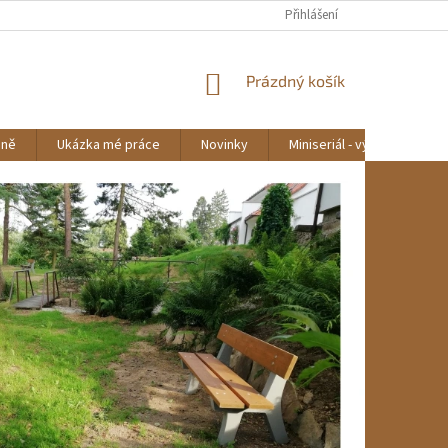
Přihlášení
NÁKUPNÍ
Prázdný košík
KOŠÍK
mně
Ukázka mé práce
Novinky
Miniseriál - výroba lavičky