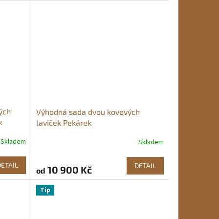
5,0
z
5
hvězdiček.
ých
Výhodná sada dvou kovových
k
laviček Pekárek
Skladem
Skladem
DETAIL
DETAIL
10 900 Kč
od
Tip