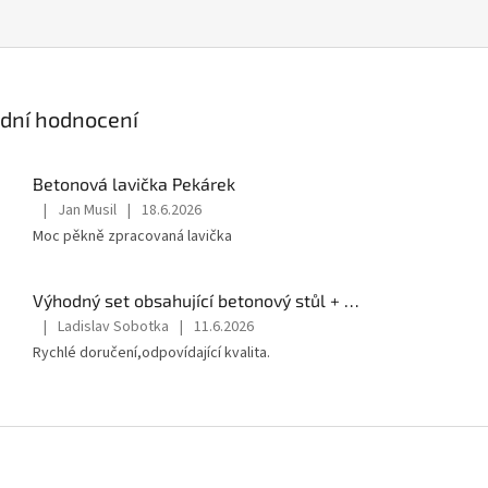
dní hodnocení
Betonová lavička Pekárek
|
Jan Musil
|
18.6.2026
Hodnocení
Moc pěkně zpracovaná lavička
produktu
je
5
Výhodný set obsahující betonový stůl + 2x betonová lavička Pekárek + 2x betonová židle
z
5
|
Ladislav Sobotka
|
11.6.2026
Hodnocení
hvězdiček.
Rychlé doručení,odpovídající kvalita.
produktu
je
5
z
5
hvězdiček.