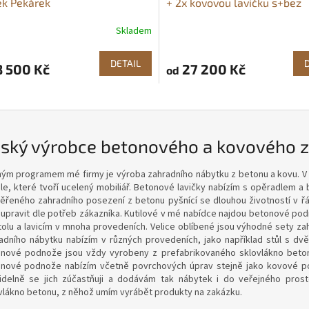
ek Pekárek
+ 2x kovovou lavičku s+bez
opěradla Pekárek + 2x kovov
Skladem
rné
Průměrné
cení
hodnocení
ktu
produktu
DETAIL
 500 Kč
27 200 Kč
od
je
5,0
z
5
ček.
hvězdiček.
ský výrobce betonového a kovového 
ým programem mé firmy je výroba zahradního nábytku z betonu a kovu. V 
dle, které tvoří ucelený mobiliář. Betonové lavičky nabízím s opěradlem a
ěřeného zahradního posezení z betonu pyšnící se dlouhou životností v řád
 upravit dle potřeb zákazníka. Kutilové v mé nabídce najdou betonové pod
tolu a lavicím v mnoha provedeních. Velice oblíbené jsou výhodné sety za
adního nábytku nabízím v různých provedeních, jako například stůl s dvěm
nové podnože jsou vždy vyrobeny z prefabrikovaného sklovlákno betonu
nové podnože nabízím včetně povrchových úprav stejně jako kovové pod
idelně se jich zúčastňuji a dodávám tak nábytek i do veřejného prost
vlákno betonu, z něhož umím vyrábět produkty na zakázku.