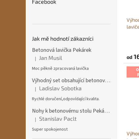
Facebook
Výhod
lavič
Jak mě hodnotí zákazníci
Průmě
hodno
Betonová lavička Pekárek
produ
16
od
Jan Musil
je
|
Hodnocení produktu je 5 z 5 hvězdiček.
5,0
Moc pěkně zpracovaná lavička
z
O
5
Výhodný set obsahující betonový stůl + 2x betonová lavička Pekárek + 2x betonová židle
hvězdi
Ladislav Sobotka
|
Hodnocení produktu je 5 z 5 hvězdiček.
Rychlé doručení,odpovídající kvalita.
Nohy k betonovému stolu Pekárek
Stanislav Paclt
|
Hodnocení produktu je 5 z 5 hvězdiček.
Super spokojenost
Výhod