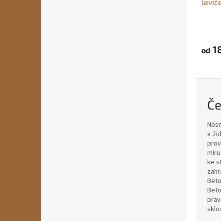
lavič
Průmě
hodno
produ
18
od
je
5,0
z
5
hvězdi
Če
Nosn
a ži
prov
míru
ke s
zahr
Beto
Beto
prav
sklo