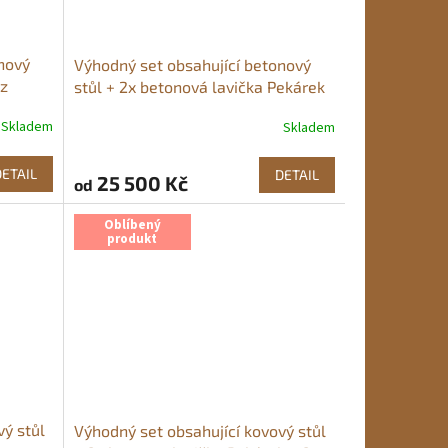
nový
Výhodný set obsahující betonový
ez
stůl + 2x betonová lavička Pekárek
e
+ 2x betonová židle
Skladem
Skladem
Průměrné
hodnocení
produktu
DETAIL
DETAIL
25 500 Kč
od
je
5,0
z
Oblíbený
produkt
5
hvězdiček.
vý stůl
Výhodný set obsahující kovový stůl