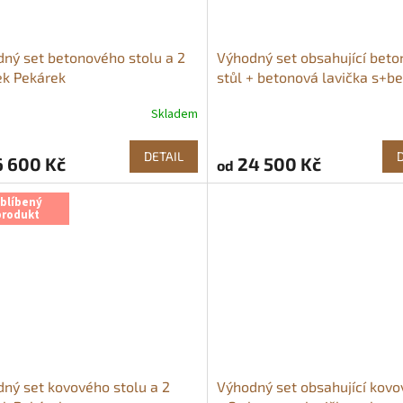
ný set betonového stolu a 2
Výhodný set obsahující beto
ek Pekárek
stůl + betonová lavička s+b
opěradla + 2x betonová židl
Skladem
rné
Průměrné
cení
hodnocení
ktu
produktu
DETAIL
 600 Kč
24 500 Kč
od
je
5,0
z
blíbený
produkt
5
ček.
hvězdiček.
ný set kovového stolu a 2
Výhodný set obsahující kovo