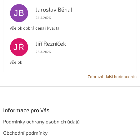
Jaroslav Běhal
JB
Hodnocení obchodu je 5 z 5 hvězdiček.
24.4.2026
Vše ok dobrá cena i kvalita
Jiří Řezníček
JŘ
Hodnocení obchodu je 5 z 5 hvězdiček.
26.3.2026
vše ok
Zobrazit další hodnocení
Z
á
p
a
Informace pro Vás
t
Podmínky ochrany osobních údajů
í
Obchodní podmínky