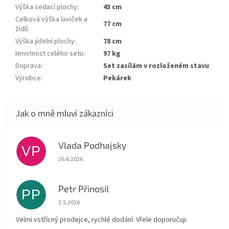
Výška sedací plochy
:
43 cm
Celková výška laviček a
77 cm
židlí
:
Výška jídelní plochy
:
78 cm
Hmotnost celého setu
:
97 kg
Doprava
:
Set zasílám v rozloženém stavu
Výrobce
:
Pekárek
Vlada Podhajsky
VP
Hodnocení obchodu je 5 z 5 hvězdiček.
26.6.2026
Petr Přinosil
PP
Hodnocení obchodu je 5 z 5 hvězdiček.
3.5.2026
Velmi vstřícný prodejce, rychlé dodání. Vřele doporučuji.