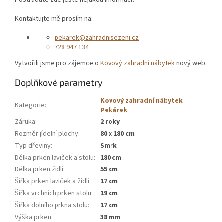
Postrádáte zde ještě nějakou informaci?
Kontaktujte mě prosím na:
pekarek@zahradnisezeni.cz
728 947 134
Vytvořili jsme pro zájemce o
Kovový zahradní nábytek
nový web.
Doplňkové parametry
Kovový zahradní nábytek
Kategorie
:
Pekárek
Záruka
:
2 roky
Rozměr jídelní plochy
:
80 x 180 cm
Typ dřeviny
:
Smrk
Délka prken laviček a stolu
:
180 cm
Délka prken židlí
:
55 cm
Šířka prken laviček a židlí
:
17 cm
Šířka vrchních prken stolu
:
19 cm
Šířka dolního prkna stolu
:
17 cm
Výška prken
:
38 mm