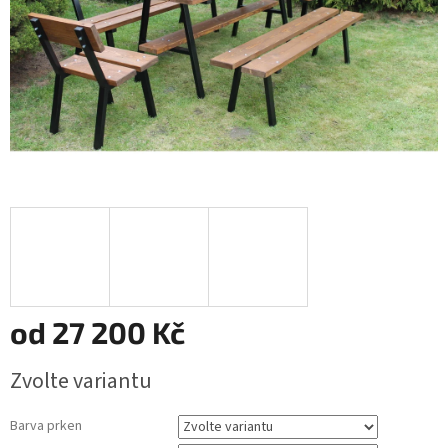
od
27 200 Kč
Měrná
Zvolte variantu
cena:
Barva prken