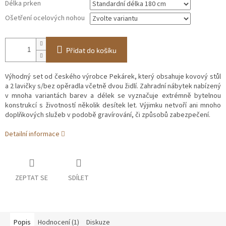
Délka prken
Ošetření ocelových nohou
Přidat do košíku
Výhodný set od českého výrobce Pekárek, který obsahuje kovový stůl
a 2 lavičky s/bez opěradla včetně dvou židlí. Zahradní nábytek nabízený
v mnoha variantách barev a délek se vyznačuje extrémně bytelnou
konstrukcí s životností několik desítek let. Výjimku netvoří ani mnoho
doplňkových služeb v podobě gravírování, či způsobů zabezpečení.
Detailní informace
ZEPTAT SE
SDÍLET
Popis
Hodnocení (1)
Diskuze