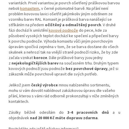
variantách. První variantou je povrch ošetřený práškovou barvou
neboli
komaxitem
, v černé polomatné barvě. Na přání není
problém kovovou lavici ošetřit jakýmkoliv jiným odstínem ze
vzorníku barev RAL. Komaxit je prášková barva nanášející se
stříkáním na předem
očištěný a odmaštěný povrch
. V druhé
fázi dochází k umístění
kovové podnože
do pece, kde za
působení vysokých teplot dochází ke spečení a připečení barvy
k povrchu podnože. Výhoda komaxitu vůči jiným povrchovým
úpravám spočívá zejména v tom, že se barva dostane do všech
skulinek a nehrozí tak na vnější straně podnoží riziko, že by zde
začala vznikat
koroze
. Dále práškové barvy jsou jedny
z
nejekologičtějších barev
na současném trhu. Druhým typem
kovových podnoží jsou podnože
bez povrchové úpravy
, jež si
zákazník může povrchově upravit dle svých potřeb.
Jelikož jsem
český výrobce
mnou nabízeného sortimentu,
mohu si vám dovolit nabídnout zakázkovou úpravu dle vašeho
přání, kterou s vámi rád odborně prokonzultuji v níže zmíněných
kontaktech.
Zásilky běžně odesílám do
3-4 pracovních dnů
a u
objednávek
nad 20 000 Kč máte dopravu zdarma
.