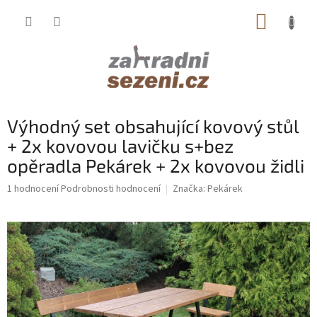
Přejít
NÁKUP
na
obsah
KOŠÍK
Výhodný set obsahující kovový stůl
+ 2x kovovou lavičku s+bez
opěradla Pekárek + 2x kovovou židli
Průměrné
1 hodnocení
Podrobnosti hodnocení
Značka:
Pekárek
hodnocení
produktu
je
5,0
z
5
hvězdiček.