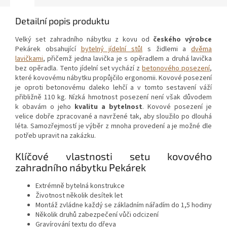
Detailní popis produktu
Velký set zahradního nábytku z kovu od
českého výrobce
Pekárek obsahující
bytelný jídelní stůl
s židlemi a
dvěma
lavičkami
, přičemž jedna lavička je s opěradlem a druhá lavička
bez opěradla. Tento jídelní set vychází z
betonového posezení
,
které kovovému nábytku propůjčilo ergonomii. Kovové posezení
je oproti betonovému daleko lehčí a v tomto sestavení váží
přibližně 110 kg. Nízká hmotnost posezení není však důvodem
k obavám o jeho
kvalitu a bytelnost
. Kovové posezení je
velice dobře zpracované a navržené tak, aby sloužilo po dlouhá
léta. Samozřejmostí je výběr z mnoha provedení a je možné dle
potřeb upravit na zakázku.
Klíčové vlastnosti setu kovového
zahradního nábytku Pekárek
Extrémně bytelná konstrukce
Životnost několik desítek let
Montáž zvládne každý se základním nářadím do 1,5 hodiny
Několik druhů zabezpečení vůči odcizení
Gravírování textu do dřeva