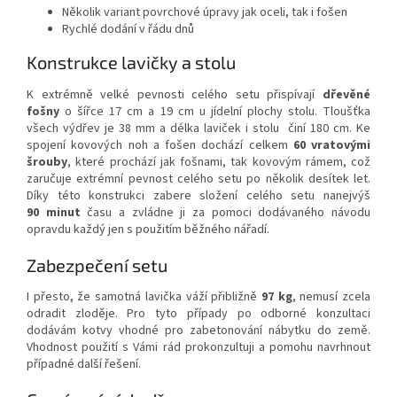
Několik variant povrchové úpravy jak oceli, tak i fošen
Rychlé dodání v řádu dnů
Konstrukce lavičky a stolu
K extrémně velké pevnosti celého setu přispívají
dřevěné
fošny
o šířce 17 cm a 19 cm u jídelní plochy stolu. Tloušťka
všech výdřev je 38 mm a délka laviček i stolu činí 180 cm. Ke
spojení kovových noh a fošen dochází celkem
60 vratovými
šrouby
, které prochází jak fošnami, tak kovovým rámem, což
zaručuje extrémní pevnost celého setu po několik desítek let.
Díky této konstrukci zabere složení celého setu nanejvýš
90 minut
času a zvládne ji za pomoci dodávaného návodu
opravdu každý jen s použitím běžného nářadí.
Zabezpečení setu
I přesto, že samotná lavička váží přibližně
97 kg
, nemusí zcela
odradit zloděje. Pro tyto případy po odborné konzultaci
dodávám kotvy vhodné pro zabetonování nábytku do země.
Vhodnost použití s Vámi rád prokonzultuji a pomohu navrhnout
případné další řešení.