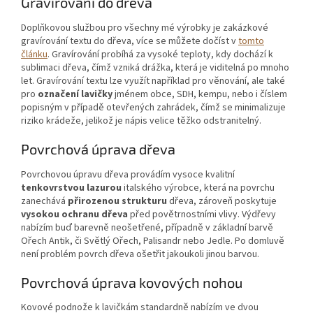
Gravírování do dřeva
Doplňkovou službou pro všechny mé výrobky je zakázkové
gravírování textu do dřeva, více se můžete dočíst v
tomto
článku
. Gravírování probíhá za vysoké teploty, kdy dochází k
sublimaci dřeva, čímž vzniká drážka, která je viditelná po mnoho
let. Gravírování textu lze využít například pro věnování, ale také
pro
označení lavičky
jménem obce, SDH, kempu, nebo i číslem
popisným v případě otevřených zahrádek, čímž se minimalizuje
riziko krádeže, jelikož je nápis velice těžko odstranitelný.
Povrchová úprava dřeva
Povrchovou úpravu dřeva provádím vysoce kvalitní
tenkovrstvou lazurou
italského výrobce, která na povrchu
zanechává
přirozenou strukturu
dřeva, zároveň poskytuje
vysokou ochranu dřeva
před povětrnostními vlivy. Výdřevy
nabízím buď barevně neošetřené, případně v základní barvě
Ořech Antik, či Světlý Ořech, Palisandr nebo Jedle. Po domluvě
není problém povrch dřeva ošetřit jakoukoli jinou barvou.
Povrchová úprava kovových nohou
Kovové podnože k lavičkám standardně nabízím ve dvou