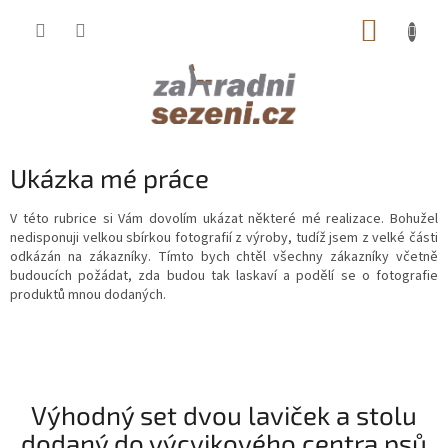
Přejít
NÁKUP
na
obsah
KOŠÍK
Ukázka mé práce
V této rubrice si Vám dovolím ukázat některé mé realizace. Bohužel
nedisponuji velkou sbírkou fotografií z výroby, tudíž jsem z velké části
odkázán na zákazníky. Tímto bych chtěl všechny zákazníky včetně
budoucích požádat, zda budou tak laskaví a podělí se o fotografie
produktů mnou dodaných.
Výhodný set dvou laviček a stolu
dodaný do výcvikového centra psů