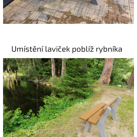
Umístění laviček poblíž rybníka