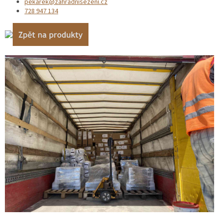
pekarek@zahradnisezeni.cz
728 947 134