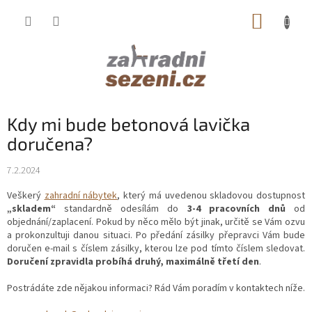
Přejít
NÁKUP
na
obsah
KOŠÍK
Kdy mi bude betonová lavička
doručena?
7.2.2024
Veškerý
zahradní nábytek
, který má uvedenou skladovou dostupnost
„skladem“
standardně odesílám do
3-4 pracovních dnů
od
objednání/zaplacení. Pokud by něco mělo být jinak, určitě se Vám ozvu
a prokonzultuji danou situaci. Po předání zásilky přepravci Vám bude
doručen e-mail s číslem zásilky, kterou lze pod tímto číslem sledovat.
Doručení zpravidla probíhá druhý, maximálně třetí den
.
Postrádáte zde nějakou informaci? Rád Vám poradím v kontaktech níže.