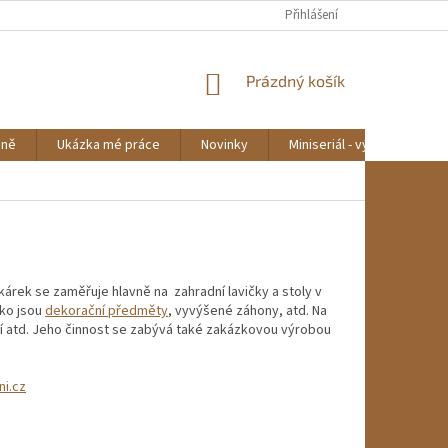
Přihlášení
NÁKUPNÍ
Prázdný košík
KOŠÍK
mně
Ukázka mé práce
Novinky
Miniseriál - výroba lavičky
kárek se zaměřuje hlavně na zahradní lavičky a stoly v
ako jsou
dekorační předměty
, vyvýšené záhony, atd. Na
ní atd. Jeho činnost se zabývá také zakázkovou výrobou
i.cz