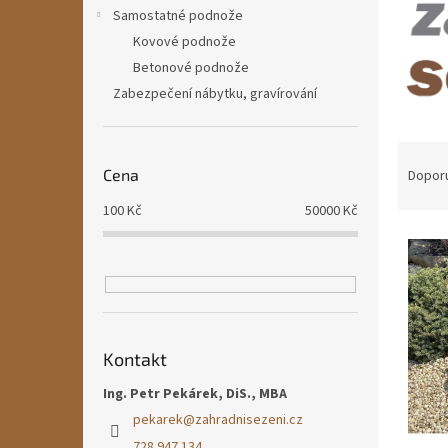
n
Samostatné podnože
e
Kovové podnože
l
Betonové podnože
Zabezpečení nábytku, gravírování
Ř
a
Cena
Dopor
z
100
Kč
50000
Kč
e
V
n
ý
í
p
p
i
r
s
o
p
d
Kontakt
r
u
o
k
Ing. Petr Pekárek, DiS., MBA
d
t
pekarek
@
zahradnisezeni.cz
u
ů
728 947 134