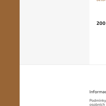
200
Z
á
p
a
t
Informac
í
Podmínky
osobních