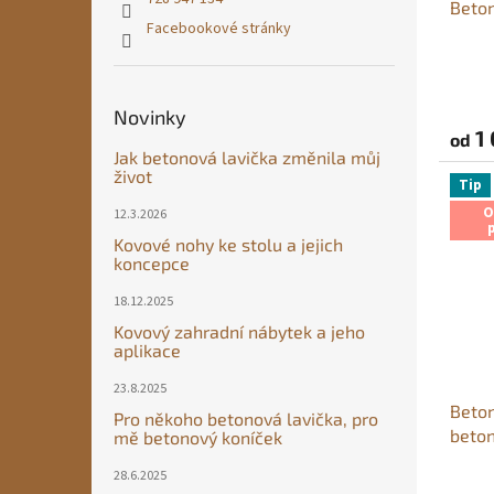
Beton
k
Facebookové stránky
t
ů
Průmě
hodno
Novinky
produ
1 
od
je
Jak betonová lavička změnila můj
5,0
život
z
Tip
5
O
12.3.2026
hvězdi
Kovové nohy ke stolu a jejich
koncepce
18.12.2025
Kovový zahradní nábytek a jeho
aplikace
23.8.2025
Beton
Pro někoho betonová lavička, pro
beto
mě betonový koníček
28.6.2025