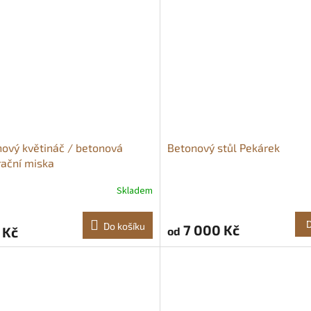
ový květináč / betonová
Betonový stůl Pekárek
ační miska
Skladem
Průměrné
hodnocení
produktu
Do košíku
7 000 Kč
 Kč
od
je
5,0
z
5
hvězdiček.