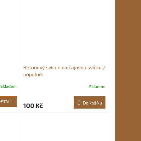
Betonový svícen na čajovou svíčku /
popelník
Skladem
Skladem
DETAIL
Do košíku
100 Kč