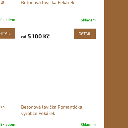
dla
Betonová lavička Pekárek
Skladem
Skladem
Průměrné
hodnocení
produktu
DETAIL
DETAIL
5 100 Kč
od
je
5,0
z
5
hvězdiček.
a s
Betonová lavička Romantička,
výrobce Pekárek
Skladem
Skladem
Průměrné