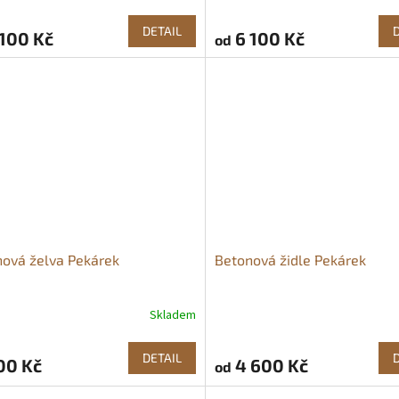
hodnocení
produktu
DETAIL
100 Kč
6 100 Kč
od
je
5,0
z
5
hvězdiček.
ová želva Pekárek
Betonová židle Pekárek
Skladem
DETAIL
00 Kč
4 600 Kč
od