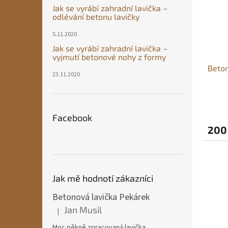
Jak se vyrábí zahradní lavička –
odlévání betonu lavičky
5.11.2020
Jak se vyrábí zahradní lavička –
vyjmutí betonové nohy z formy
Beton
23.11.2020
Facebook
200
Jak mě hodnotí zákazníci
Betonová lavička Pekárek
Jan Musil
|
Hodnocení produktu je 5 z 5 hvězdiček.
Moc pěkně zpracovaná lavička