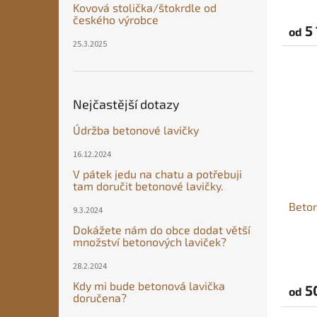
Kovová stolička/štokrdle od
českého výrobce
5 
od
25.3.2025
Nejčastější dotazy
Údržba betonové lavičky
16.12.2024
V pátek jedu na chatu a potřebuji
tam doručit betonové lavičky.
Beton
9.3.2024
Dokážete nám do obce dodat větší
množství betonových laviček?
28.2.2024
Kdy mi bude betonová lavička
5
od
doručena?