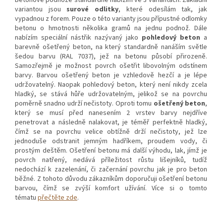
variantou jsou
surové odlitky
, které odesílám tak, jak
vypadnou z forem. Pouze o této varianty jsou přípustné odlomky
betonu o hmotnosti několika gramů na jednu podnož. Dále
nabízím speciální nástřik nazývaný jako
pohledový beton
a
barevně ošetřený beton, na který standardně nanáším světle
šedou barvu (RAL 7037), jež na betonu působí přirozeně.
Samozřejmě je možnost povrch ošetřit libovolným odstínem
barvy. Barvou ošetřený beton je vzhledově hezčí a je lépe
udržovatelný. Naopak pohledový beton, který není nikdy zcela
hladký, se stává hůře udržovatelným, jelikož se na povrchu
poměrně snadno udrží nečistoty. Oproti tomu
ošetřený beton
,
který se musí před nanesením 2 vrstev barvy nejdříve
penetrovat a následně nalakovat, je téměř perfektně hladký,
čímž se na povrchu velice obtížně drží nečistoty, jež lze
jednoduše odstranit jemným hadříkem, proudem vody, či
prostým deštěm. Ošetření betonu má další výhodu, lak, jímž je
povrch natřený, nedává příležitost růstu lišejníků, tudíž
nedochází k zazelenání, či začernání povrchu jak je pro beton
běžné. Z tohoto důvodu zákazníkům doporučuji ošetření betonu
barvou, čímž se zvýší komfort užívání. Více si o tomto
tématu
přečtěte zde
.