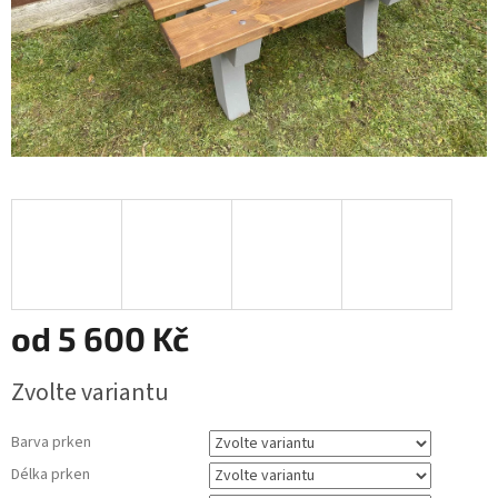
od
5 600 Kč
Měrná
Zvolte variantu
cena:
Barva prken
Délka prken