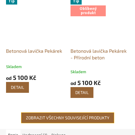
Tip
Tip
Oblíbený
produkt
Betonová lavička Pekárek
Betonová lavička Pekárek
- Přírodní beton
Skladem
Průměrné
Skladem
hodnocení
5 100 Kč
od
produktu
5 100 Kč
od
je
DETAIL
5,0
DETAIL
z
5
hvězdiček.
ZOBRAZIT VŠECHNY SOUVISEJÍCÍ PRODUKTY