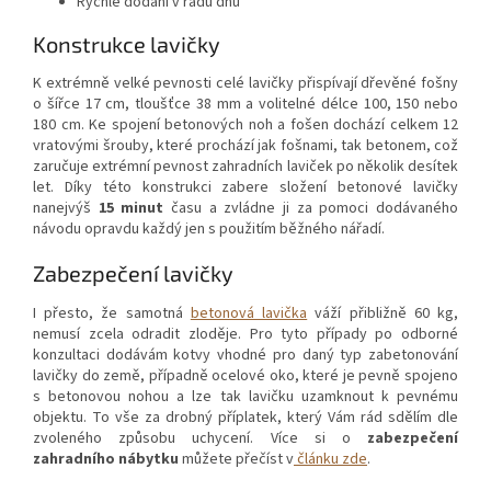
Rychlé dodání v řádu dnů
Konstrukce lavičky
K extrémně velké pevnosti celé lavičky přispívají dřevěné fošny
o šířce 17 cm, tloušťce 38 mm a volitelné délce 100, 150 nebo
180 cm. Ke spojení betonových noh a fošen dochází celkem 12
vratovými šrouby, které prochází jak fošnami, tak betonem, což
zaručuje extrémní pevnost zahradních laviček po několik desítek
let. Díky této konstrukci zabere složení betonové lavičky
nanejvýš
15 minut
času a zvládne ji za pomoci dodávaného
návodu opravdu každý jen s použitím běžného nářadí.
Zabezpečení lavičky
I přesto, že samotná
betonová lavička
váží přibližně 60 kg,
nemusí zcela odradit zloděje. Pro tyto případy po odborné
konzultaci dodávám kotvy vhodné pro daný typ zabetonování
lavičky do země, případně ocelové oko, které je pevně spojeno
s betonovou nohou a lze tak lavičku uzamknout k pevnému
objektu. To vše za drobný příplatek, který Vám rád sdělím dle
zvoleného způsobu uchycení. Více si o
zabezpečení
zahradního nábytku
můžete přečíst v
článku zde
.