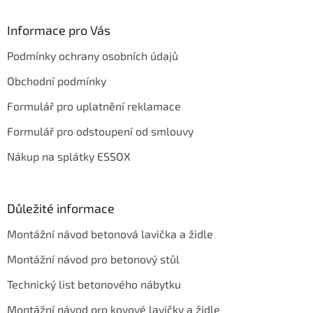
p
a
Informace pro Vás
t
Podmínky ochrany osobních údajů
í
Obchodní podmínky
Formulář pro uplatnění reklamace
Formulář pro odstoupení od smlouvy
Nákup na splátky ESSOX
Důležité informace
Montážní návod betonová lavička a židle
Montážní návod pro betonový stůl
Technický list betonového nábytku
Montážní návod pro kovové lavičky a židle