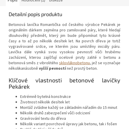
Popis
Hodnocení (2)
Diskuze
Detailní popis produktu
Betonová lavička Romantička od českého výrobce Pekárek je
originálním dárkem zejména pro zamilované páry, které hledají
dlouhověký předmět, který jim bude připomínat tyto krásné
časy a to až po několik desítek let. Na povrch dřeva je totiž
vygravírované srdce, ve kterém jsou umístěny iniciály páru.
Lavička dále vyniká svou vysokou pevností vůči hrubému
zacházení, kterou zajišťují ocelové pruty zalité v betonu a
betonová směs z vibrolitého
sklovláknobetonu
, jež se vyznačuje
několikanásobně
vyšší pevností
než prostý beton.
Klíčové vlastnosti betonové lavičky
Pekárek
Extrémně bytelná konstrukce
Životnost několik desítek let
Montáž zvládne každý se základním nářadím do 15 minut
Několik druhů zabezpečení vůči odcizení
Gravírování textu do dřeva
Několik variant povrchové úpravy jak betonu, tak i fošen