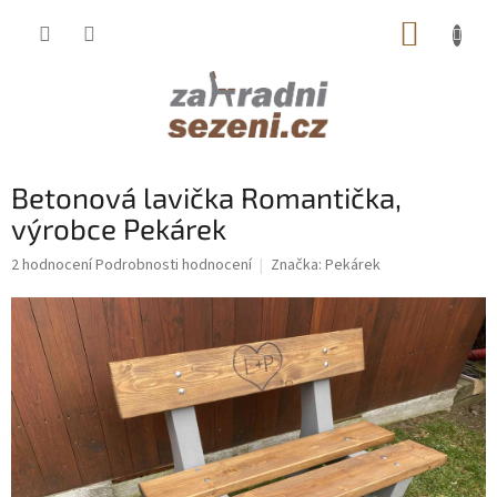
Přejít
NÁKUP
na
obsah
KOŠÍK
Betonová lavička Romantička,
výrobce Pekárek
Průměrné
2 hodnocení
Podrobnosti hodnocení
Značka:
Pekárek
hodnocení
produktu
je
5,0
z
5
hvězdiček.