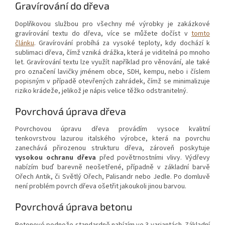
Gravírování do dřeva
Doplňkovou službou pro všechny mé výrobky je zakázkové
gravírování textu do dřeva, více se můžete dočíst v
tomto
článku
. Gravírování probíhá za vysoké teploty, kdy dochází k
sublimaci dřeva, čímž vzniká drážka, která je viditelná po mnoho
let. Gravírování textu lze využít například pro věnování, ale také
pro označení lavičky jménem obce, SDH, kempu, nebo i číslem
popisným v případě otevřených zahrádek, čímž se minimalizuje
riziko krádeže, jelikož je nápis velice těžko odstranitelný.
Povrchová úprava dřeva
Povrchovou úpravu dřeva provádím vysoce kvalitní
tenkovrstvou lazurou italského výrobce, která na povrchu
zanechává přirozenou strukturu dřeva, zároveň poskytuje
vysokou ochranu dřeva
před povětrnostními vlivy. Výdřevy
nabízím buď barevně neošetřené, případně v základní barvě
Ořech Antik, či Světlý Ořech, Palisandr nebo Jedle. Po domluvě
není problém povrch dřeva ošetřit jakoukoli jinou barvou.
Povrchová úprava betonu
Betonové podnože standardně nabízím ve 3 variantách. Základní