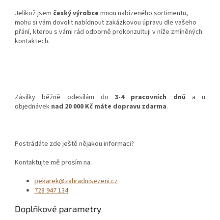
Jelikož jsem
český výrobce
mnou nabízeného sortimentu,
mohu si vám dovolit nabídnout zakázkovou úpravu dle vašeho
přání, kterou s vámi rád odborně prokonzultuji v níže zmíněných
kontaktech.
Zásilky běžně odesílám do
3-4 pracovních dnů
a u
objednávek
nad 20 000 Kč máte dopravu zdarma
.
Postrádáte zde ještě nějakou informaci?
Kontaktujte mě prosím na:
pekarek@zahradnisezeni.cz
728 947 134
Doplňkové parametry