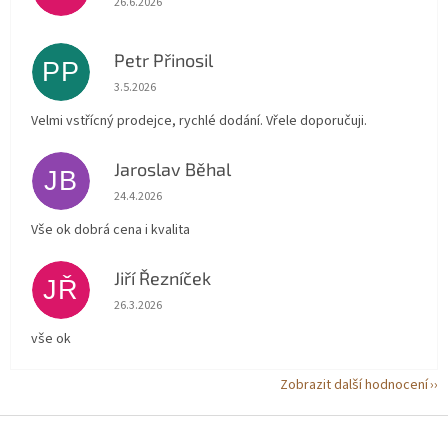
26.6.2026
Petr Přinosil
PP
Hodnocení obchodu je 5 z 5 hvězdiček.
3.5.2026
Velmi vstřícný prodejce, rychlé dodání. Vřele doporučuji.
Jaroslav Běhal
JB
Hodnocení obchodu je 5 z 5 hvězdiček.
24.4.2026
Vše ok dobrá cena i kvalita
Jiří Řezníček
JŘ
Hodnocení obchodu je 5 z 5 hvězdiček.
26.3.2026
vše ok
Zobrazit další hodnocení
Z
á