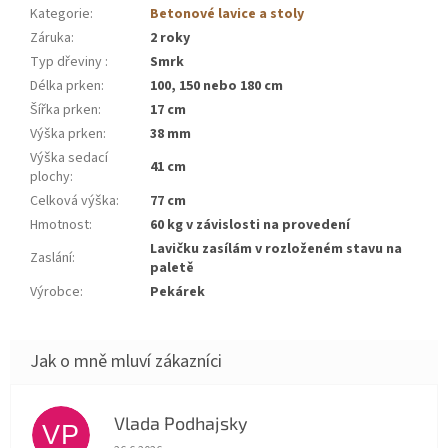
Kategorie
:
Betonové lavice a stoly
Záruka
:
2 roky
Typ dřeviny
:
Smrk
Délka prken
:
100, 150 nebo 180 cm
Šířka prken
:
17 cm
Výška prken
:
38 mm
Výška sedací
41 cm
plochy
:
Celková výška
:
77 cm
Hmotnost
:
60 kg v závislosti na provedení
Lavičku zasílám v rozloženém stavu na
Zaslání
:
paletě
Výrobce
:
Pekárek
Vlada Podhajsky
VP
Hodnocení obchodu je 5 z 5 hvězdiček.