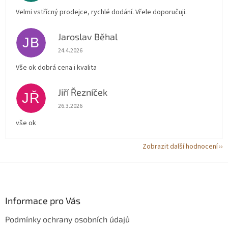
Velmi vstřícný prodejce, rychlé dodání. Vřele doporučuji.
Jaroslav Běhal
JB
Hodnocení obchodu je 5 z 5 hvězdiček.
24.4.2026
Vše ok dobrá cena i kvalita
Jiří Řezníček
JŘ
Hodnocení obchodu je 5 z 5 hvězdiček.
26.3.2026
vše ok
Zobrazit další hodnocení
Z
á
p
a
Informace pro Vás
t
Podmínky ochrany osobních údajů
í