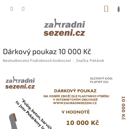
Přejít
NÁKUP
na
obsah
KOŠÍK
Dárkový poukaz 10 000 Kč
Průměrné
Neohodnoceno
Podrobnosti hodnocení
Značka:
Pekárek
hodnocení
produktu
je
0,0
z
5
hvězdiček.