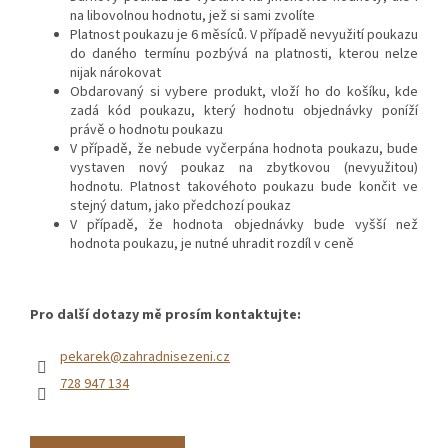
na libovolnou hodnotu, jež si sami zvolíte
Platnost poukazu je 6 měsíců. V případě nevyužití poukazu
do daného termínu pozbývá na platnosti, kterou nelze
nijak nárokovat
Obdarovaný si vybere produkt, vloží ho do košíku, kde
zadá kód poukazu, který hodnotu objednávky poníží
právě o hodnotu poukazu
V případě, že nebude vyčerpána hodnota poukazu, bude
vystaven nový poukaz na zbytkovou (nevyužitou)
hodnotu. Platnost takovéhoto poukazu bude končit ve
stejný datum, jako předchozí poukaz
V případě, že hodnota objednávky bude vyšší než
hodnota poukazu, je nutné uhradit rozdíl v ceně
Pro další dotazy mě prosím kontaktujte:
pekarek@zahradnisezeni.cz
728 947 134