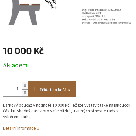
10 000 Kč
Měrná
Skladem
cena:
Přidat do košíku
Dárkový poukaz v hodnotě 10 000 Kč, jež lze vystavit také na jakoukoli
částku. Vhodný dárek pro Vaše blízké, u kterých si nevíte rady s
výběrem dárku.
Detailní informace