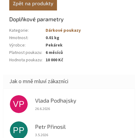
Doplňkové parametry
Kategorie
:
Dárkové poukazy
Hmotnost
:
0.01 kg
Výrobce
:
Pekárek
Platnost poukazu
:
6 měsíců
Hodnota poukazu
:
10 000 Kč
Vlada Podhajsky
VP
Hodnocení obchodu je 5 z 5 hvězdiček.
26.6.2026
Petr Přinosil
PP
Hodnocení obchodu je 5 z 5 hvězdiček.
3.5.2026