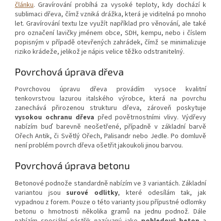
článku
. Gravírování probíhá za vysoké teploty, kdy dochází k
sublimaci dřeva, čímž vzniká drážka, která je viditelná po mnoho
let. Gravírování textu lze využít například pro věnování, ale také
pro označení lavičky jménem obce, SDH, kempu, nebo i číslem
popisným v případě otevřených zahrádek, čímž se minimalizuje
riziko krádeže, jelikož je nápis velice těžko odstranitelný.
Povrchová úprava dřeva
Povrchovou úpravu dřeva provádím vysoce kvalitní
tenkovrstvou lazurou italského výrobce, která na povrchu
zanechává přirozenou strukturu dřeva, zároveň poskytuje
vysokou ochranu dřeva
před povětrnostními vlivy. Výdřevy
nabízím buď barevně neošetřené, případně v základní barvě
Ořech Antik, či Světlý Ořech, Palisandr nebo Jedle. Po domluvě
není problém povrch dřeva ošetřit jakoukoli jinou barvou.
Povrchová úprava betonu
Betonové podnože standardně nabízím ve 3 variantách. Základní
variantou jsou
surové odlitky
, které odesílám tak, jak
vypadnou z forem. Pouze o této varianty jsou přípustné odlomky
betonu o hmotnosti několika gramů na jednu podnož. Dále
nabízím speciální nástřik nazývaný jako
pohledový beton
a