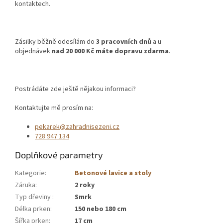
kontaktech.
Zásilky běžně odesílám do
3 pracovních dnů
a u
objednávek
nad 20 000 Kč máte dopravu zdarma
.
Postrádáte zde ještě nějakou informaci?
Kontaktujte mě prosím na:
pekarek@zahradnisezeni.cz
728 947 134
Doplňkové parametry
Kategorie
:
Betonové lavice a stoly
Záruka
:
2 roky
Typ dřeviny
:
Smrk
Délka prken
:
150 nebo 180 cm
Šířka prken
:
17 cm