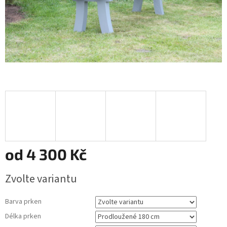
od
4 300 Kč
Měrná
Zvolte variantu
cena:
Barva prken
Délka prken