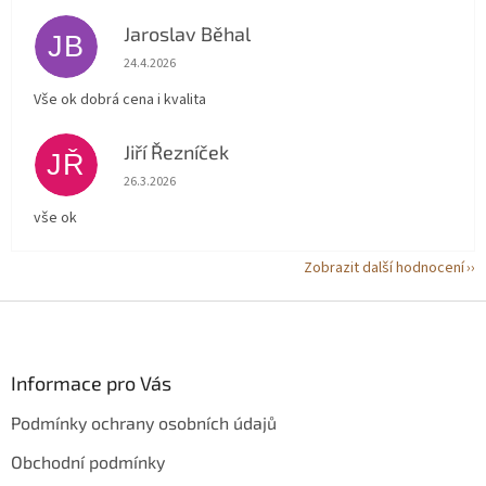
Jaroslav Běhal
JB
Hodnocení obchodu je 5 z 5 hvězdiček.
24.4.2026
Vše ok dobrá cena i kvalita
Jiří Řezníček
JŘ
Hodnocení obchodu je 5 z 5 hvězdiček.
26.3.2026
vše ok
Zobrazit další hodnocení
Z
á
p
a
Informace pro Vás
t
Podmínky ochrany osobních údajů
í
Obchodní podmínky