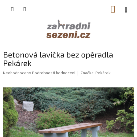
Přejít
NÁKUP
na
obsah
KOŠÍK
Betonová lavička bez opěradla
Pekárek
Průměrné
Neohodnoceno
Podrobnosti hodnocení
Značka:
Pekárek
hodnocení
produktu
je
0,0
z
5
hvězdiček.