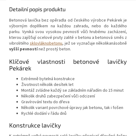
Detailní popis produktu
Betonová lavička bez opěradla od českého výrobce Pekárek je
výborným doplňkem na každou zahradu, nebo do každého
parku. Vyniká svou vysokou pevností vůči hrubému zacházení,
kterou zajišťují ocelové pruty zalité v betonu a betonová směs z
vibrolitého
sklovláknobetonu
, jež se vyznačuje několikanásobně
vyšší pevností
než prostý beton.
Klíčové vlastnosti betonové lavičky
Pekárek
Extrémně bytelná konstrukce
Životnost několik desítek let
Montáž zvládne každý se základním nářadím do 15 minut
Několik druhů zabezpečení vůči odcizení
Gravírování textu do dřeva
Několik variant povrchové úpravy jak betonu, tak i fošen
Rychlé dodání v řádu dnů
Konstrukce lavičky