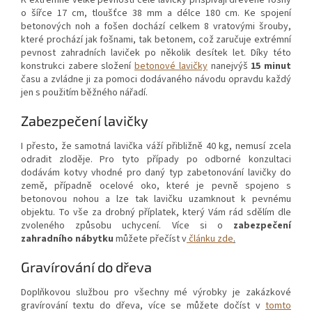
K extrémně velké pevnosti celé lavičky přispívají dřevěné fošny
o šířce 17 cm, tloušťce 38 mm a délce 180 cm. Ke spojení
betonových noh a fošen dochází celkem 8 vratovými šrouby,
které prochází jak fošnami, tak betonem, což zaručuje extrémní
pevnost zahradních laviček po několik desítek let. Díky této
konstrukci zabere složení
betonové lavičky
nanejvýš
15 minut
času a zvládne ji za pomoci dodávaného návodu opravdu každý
jen s použitím běžného nářadí.
Zabezpečení lavičky
I přesto, že samotná lavička váží přibližně 40 kg, nemusí zcela
odradit zloděje. Pro tyto případy po odborné konzultaci
dodávám kotvy vhodné pro daný typ zabetonování lavičky do
země, případně ocelové oko, které je pevně spojeno s
betonovou nohou a lze tak lavičku uzamknout k pevnému
objektu. To vše za drobný příplatek, který Vám rád sdělím dle
zvoleného způsobu uchycení. Více si o
zabezpečení
zahradního nábytku
můžete přečíst v
článku zde
.
Gravírování do dřeva
Doplňkovou službou pro všechny mé výrobky je zakázkové
gravírování textu do dřeva, více se můžete dočíst v
tomto