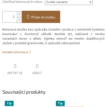
Ošetření betonových nohou
Přidat do košíku
Betonová lavička bez opěradla českého výrobce s extrémně bytelnou
konstrukcí s životností několik desítek let, nabízená v mnoha
variantách barev a délek. Výjimku netvoří ani mnoho doplňkových
služeb v podobě gravírování, či způsobů zabezpečení.
Detailní informace
ZEPTAT SE
SDÍLET
Související produkty
Tip
Tip