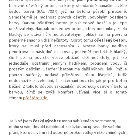
barevně ošetřený beton, na který standardně nanáším světle
šedou barvu (RAL 7037), jež na betonu působí přirozeně.
Samozřejmě je možnost povrch ošetřit libovolným odstínem
barvy. Barvou ošetřený beton je vzhledově hezčí a je lépe
udržovatelný. Naopak pohledový beton, který není nikdy zcela
hladký, se stává hůře udržovatelným, jelikož se na povrchu
poměrně snadno udrží nečistoty. Oproti tomu
ošetřený beton
,
který se musí před nanesením 2 vrstev barvy nejdříve
penetrovat a následně nalakovat, je téměř perfektně hladký,
čímž se na povrchu velice obtížně drží nečistoty, jež lze
jednoduše odstranit jemným hadříkem, proudem vody, či
prostým deštěm. Ošetření betonu má další výhodu, lak, jímž je
povrch natřený, nedává příležitost růstu lišejníků, tudíž
nedochází k zazelenání, či začernání povrchu jak je pro beton
běžné. Z tohoto důvodu zákazníkům doporučuji ošetření betonu
barvou, čímž se zvýší komfort užívání. Více si o tomto
tématu
přečtěte zde
.
Jelikož jsem
český výrobce
mnou nabízeného sortimentu,
mohu si vám dovolit nabídnout zakázkovou úpravu dle vašeho
přání, kterou s vámi rád odborně prokonzultuji v níže zmíněných