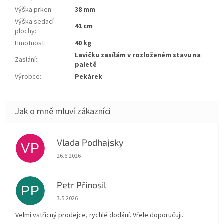
Výška prken
:
38 mm
Výška sedací
41 cm
plochy
:
Hmotnost
:
40 kg
Lavičku zasílám v rozloženém stavu na
Zaslání
:
paletě
Výrobce
:
Pekárek
Vlada Podhajsky
VP
Hodnocení obchodu je 5 z 5 hvězdiček.
26.6.2026
Petr Přinosil
PP
Hodnocení obchodu je 5 z 5 hvězdiček.
3.5.2026
Velmi vstřícný prodejce, rychlé dodání. Vřele doporučuji.