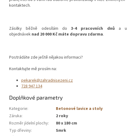
kontaktech.
Zásilky běžně odesílám do
3-4 pracovních dnů
a u
objednávek
nad 20 000 Kč máte dopravu zdarma
.
Postrádáte zde ještě nějakou informaci?
Kontaktujte mě prosím na:
pekarek@zahradnisezeni.cz
728 947 134
Doplňkové parametry
Kategorie
:
Betonové lavice a stoly
Záruka
:
2 roky
Rozměr jídelní plochy
:
80 x 180 cm
Typ dřeviny
:
Smrk