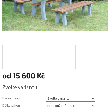
od
15 600 Kč
Měrná
Zvolte variantu
cena:
Barva prken
Délka prken