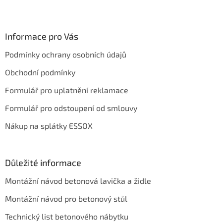
Z
á
p
a
Informace pro Vás
t
Podmínky ochrany osobních údajů
í
Obchodní podmínky
Formulář pro uplatnění reklamace
Formulář pro odstoupení od smlouvy
Nákup na splátky ESSOX
Důležité informace
Montážní návod betonová lavička a židle
Montážní návod pro betonový stůl
Technický list betonového nábytku