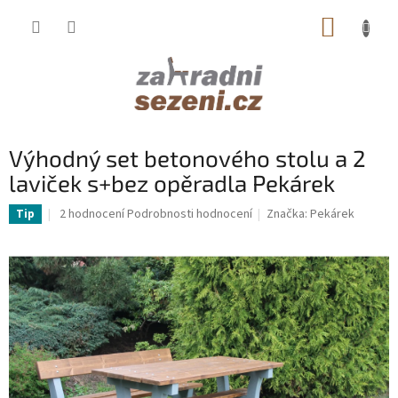
Přejít
NÁKUP
na
obsah
KOŠÍK
Výhodný set betonového stolu a 2
laviček s+bez opěradla Pekárek
Průměrné
2 hodnocení
Podrobnosti hodnocení
Značka:
Pekárek
Tip
hodnocení
produktu
je
5,0
z
5
hvězdiček.