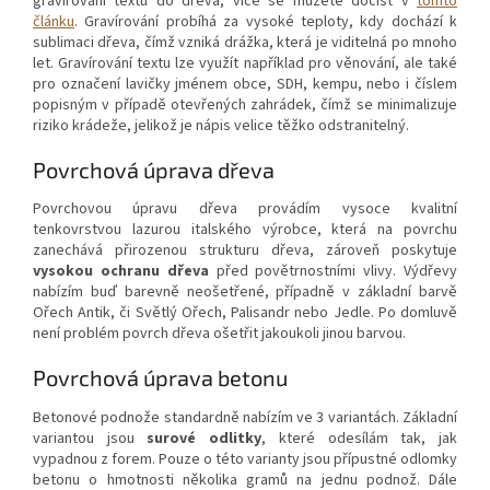
gravírování textu do dřeva, více se můžete dočíst v
tomto
článku
. Gravírování probíhá za vysoké teploty, kdy dochází k
sublimaci dřeva, čímž vzniká drážka, která je viditelná po mnoho
let. Gravírování textu lze využít například pro věnování, ale také
pro označení lavičky jménem obce, SDH, kempu, nebo i číslem
popisným v případě otevřených zahrádek, čímž se minimalizuje
riziko krádeže, jelikož je nápis velice těžko odstranitelný.
Povrchová úprava dřeva
Povrchovou úpravu dřeva provádím vysoce kvalitní
tenkovrstvou lazurou italského výrobce, která na povrchu
zanechává přirozenou strukturu dřeva, zároveň poskytuje
vysokou ochranu dřeva
před povětrnostními vlivy. Výdřevy
nabízím buď barevně neošetřené, případně v základní barvě
Ořech Antik, či Světlý Ořech, Palisandr nebo Jedle. Po domluvě
není problém povrch dřeva ošetřit jakoukoli jinou barvou.
Povrchová úprava betonu
Betonové podnože standardně nabízím ve 3 variantách. Základní
variantou jsou
surové odlitky
, které odesílám tak, jak
vypadnou z forem. Pouze o této varianty jsou přípustné odlomky
betonu o hmotnosti několika gramů na jednu podnož. Dále