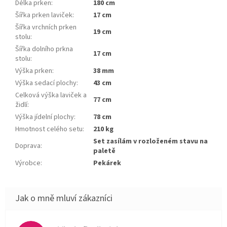
Délka prken
:
180 cm
Šířka prken laviček
:
17 cm
Šířka vrchních prken
19 cm
stolu
:
Šířka dolního prkna
17 cm
stolu
:
Výška prken
:
38 mm
Výška sedací plochy
:
43 cm
Celková výška laviček a
77 cm
židlí
:
Výška jídelní plochy
:
78 cm
Hmotnost celého setu
:
210 kg
Set zasílám v rozloženém stavu na
Doprava
:
paletě
Výrobce
:
Pekárek