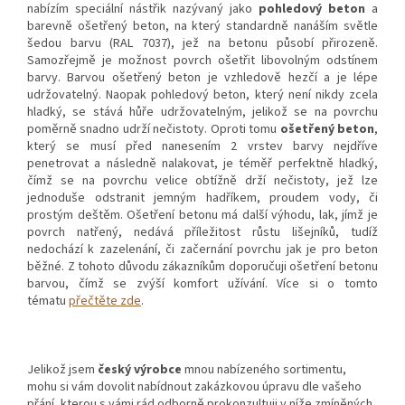
nabízím speciální nástřik nazývaný jako
pohledový beton
a
barevně ošetřený beton, na který standardně nanáším světle
šedou barvu (RAL 7037), jež na betonu působí přirozeně.
Samozřejmě je možnost povrch ošetřit libovolným odstínem
barvy. Barvou ošetřený beton je vzhledově hezčí a je lépe
udržovatelný. Naopak pohledový beton, který není nikdy zcela
hladký, se stává hůře udržovatelným, jelikož se na povrchu
poměrně snadno udrží nečistoty. Oproti tomu
ošetřený beton
,
který se musí před nanesením 2 vrstev barvy nejdříve
penetrovat a následně nalakovat, je téměř perfektně hladký,
čímž se na povrchu velice obtížně drží nečistoty, jež lze
jednoduše odstranit jemným hadříkem, proudem vody, či
prostým deštěm. Ošetření betonu má další výhodu, lak, jímž je
povrch natřený, nedává příležitost růstu lišejníků, tudíž
nedochází k zazelenání, či začernání povrchu jak je pro beton
běžné. Z tohoto důvodu zákazníkům doporučuji ošetření betonu
barvou, čímž se zvýší komfort užívání. Více si o tomto
tématu
přečtěte zde
.
Jelikož jsem
český výrobce
mnou nabízeného sortimentu,
mohu si vám dovolit nabídnout zakázkovou úpravu dle vašeho
přání, kterou s vámi rád odborně prokonzultuji v níže zmíněných