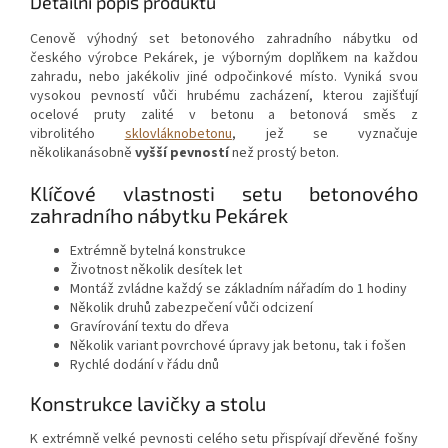
Detailní popis produktu
Cenově výhodný set betonového zahradního nábytku od
českého výrobce Pekárek, je výborným doplňkem na každou
zahradu, nebo jakékoliv jiné odpočinkové místo. Vyniká svou
vysokou pevností vůči hrubému zacházení, kterou zajišťují
ocelové pruty zalité v betonu a betonová směs z
vibrolitého
sklovláknobetonu
, jež se vyznačuje
několikanásobně
vyšší pevností
než prostý beton.
Klíčové vlastnosti setu betonového
zahradního nábytku Pekárek
Extrémně bytelná konstrukce
Životnost několik desítek let
Montáž zvládne každý se základním nářadím do 1 hodiny
Několik druhů zabezpečení vůči odcizení
Gravírování textu do dřeva
Několik variant povrchové úpravy jak betonu, tak i fošen
Rychlé dodání v řádu dnů
Konstrukce lavičky a stolu
K extrémně velké pevnosti celého setu přispívají dřevěné fošny