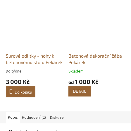
Surové odlitky - nohy k
Betonová dekorační žába
betonovému stolu Pekárek
Pekárek
Do týdne
Skladem
Průměrné
Průměrné
hodnocení
hodnocení
3 000 Kč
1 000 Kč
od
produktu
produktu
je
je
DETAIL
Do košíku
5,0
5,0
z
z
5
5
hvězdiček.
hvězdiček.
Popis
Hodnocení (2)
Diskuze