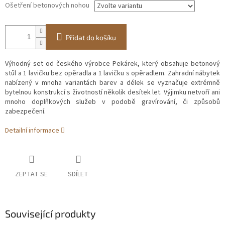
Ošetření betonových nohou
Přidat do košíku
Výhodný set od českého výrobce Pekárek, který obsahuje betonový
stůl a 1 lavičku bez opěradla a 1 lavičku s opěradlem. Zahradní nábytek
nabízený v mnoha variantách barev a délek se vyznačuje extrémně
bytelnou konstrukcí s životností několik desítek let. Výjimku netvoří ani
mnoho doplňkových služeb v podobě gravírování, či způsobů
zabezpečení.
Detailní informace
ZEPTAT SE
SDÍLET
Související produkty