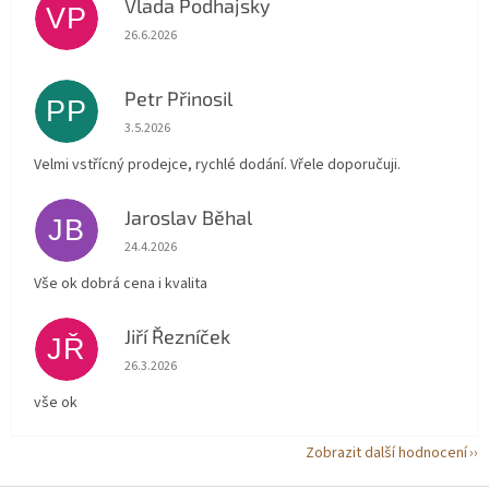
Vlada Podhajsky
VP
Hodnocení obchodu je 5 z 5 hvězdiček.
26.6.2026
Petr Přinosil
PP
Hodnocení obchodu je 5 z 5 hvězdiček.
3.5.2026
Velmi vstřícný prodejce, rychlé dodání. Vřele doporučuji.
Jaroslav Běhal
JB
Hodnocení obchodu je 5 z 5 hvězdiček.
24.4.2026
Vše ok dobrá cena i kvalita
Jiří Řezníček
JŘ
Hodnocení obchodu je 5 z 5 hvězdiček.
26.3.2026
vše ok
Zobrazit další hodnocení