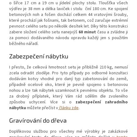
o šířce 17 cm a 19 cm u jídelní plochy stolu. Tloušťka všech
výdřev je 38 mm a délka laviček i stolu činí 180 cm. Ke spojení
betonových noh a fošen dochází celkem 44 vratovými šrouby,
které prochází jak fošnami, tak betonem, což zaručuje extrémní
pevnost celého setu po několik desítek let. Díky této konstrukci
zabere složení celého setu nanejvýš
60 minut
času a zvládne ji
za pomoci dodávaného návodu opravdu každý jen s použitím
běžného nářadí.
Zabezpečení nábytku
I přesto, že celková hmotnost setu je přibližně 210 kg, nemusí
zcela odradit zloděje. Pro tyto případy po odborné konzultaci
dodávám kotvy vhodné pro daný typ zabetonování do země,
případně ocelové oko, které je pevně spojeno s betonovou
nohou a lze tak nábytek uzamknout k pevnému objektu. To vše
za drobný příplatek, který Vám rád sdělím dle zvoleného
způsobu uchycení. Více si o
zabezpečení zahradního
nábytku
můžete přečíst v
článku zde
.
Gravírování do dřeva
Doplňkovou službou pro všechny mé výrobky je zakázkové