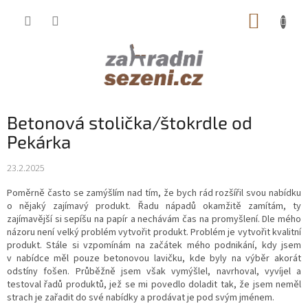
Přejít
NÁKUP
na
obsah
KOŠÍK
Betonová stolička/štokrdle od
Pekárka
23.2.2025
Poměrně často se zamýšlím nad tím, že bych rád rozšířil svou nabídku
o nějaký zajímavý produkt. Řadu nápadů okamžitě zamítám, ty
zajímavější si sepíšu na papír a nechávám čas na promyšlení. Dle mého
názoru není velký problém vytvořit produkt. Problém je vytvořit kvalitní
produkt. Stále si vzpomínám na začátek mého podnikání, kdy jsem
v nabídce měl pouze betonovou lavičku, kde byly na výběr akorát
odstíny fošen. Průběžně jsem však vymýšlel, navrhoval, vyvíjel a
testoval řadů produktů, jež se mi povedlo doladit tak, že jsem neměl
strach je zařadit do své nabídky a prodávat je pod svým jménem.