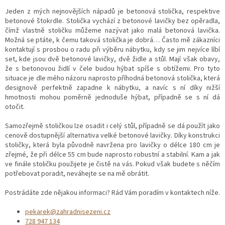
Jeden z mých nejnovějších nápadů je betonová stolička, respektive
betonové štokrdle. Stolička vychází z betonové lavičky bez opěradla,
čímž vlastně stoličku můžeme nazývat jako malá betonová lavička.
Možná se ptáte, k čemu taková stolička je dobrá… Často mě zákazníci
kontaktují s prosbou o radu při výběru nábytku, kdy se jim nejvíce líbí
set, kde jsou dvě betonové lavičky, dvě židle a stůl. Mají však obavy,
že s betonovou židlí v čele budou hýbat spíše s obtížemi. Pro tyto
situace je dle mého názoru naprosto příhodná betonová stolička, která
designově perfektně zapadne k nábytku, a navíc s ní díky nižší
hmotnosti mohou poměrně jednoduše hýbat, případně se s ní dá
otočit.
Samozřejmě stoličkou lze osadit i celý stůl, případně se dá použít jako
cenově dostupnější alternativa velké betonové lavičky. Díky konstrukci
stoličky, která byla původně navržena pro lavičky o délce 180 cm je
zřejmé, že při délce 55 cm bude naprosto robustní a stabilní. Kam a jak
ve finále stoličku použijete je čistě na vás. Pokud však budete s něčím
potřebovat poradit, neváhejte se na mě obrátit.
Postrádáte zde nějakou informaci? Rád Vám poradím v kontaktech níže.
pekarek@zahradnisezeni.cz
728 947 134