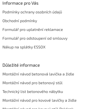
a
Informace pro Vás
t
Podmínky ochrany osobních údajů
í
Obchodní podmínky
Formulář pro uplatnění reklamace
Formulář pro odstoupení od smlouvy
Nákup na splátky ESSOX
Důležité informace
Montážní návod betonová lavička a židle
Montážní návod pro betonový stůl
Technický list betonového nábytku
Montážní návod pro kovové lavičky a židle
Montážní návod pro kovový stůl Pekárek