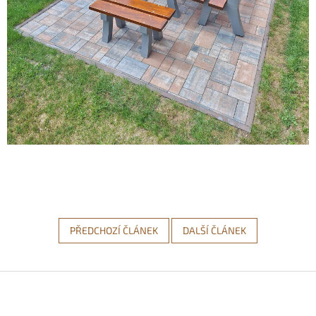
PŘEDCHOZÍ ČLÁNEK
DALŠÍ ČLÁNEK
Z
á
p