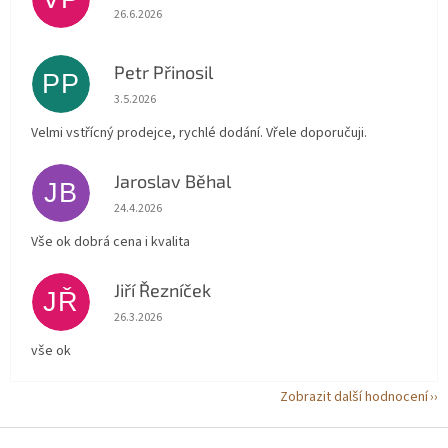
Hodnocení obchodu je 5 z 5 hvězdiček.
26.6.2026
Petr Přinosil
PP
Hodnocení obchodu je 5 z 5 hvězdiček.
3.5.2026
Velmi vstřícný prodejce, rychlé dodání. Vřele doporučuji.
Jaroslav Běhal
JB
Hodnocení obchodu je 5 z 5 hvězdiček.
24.4.2026
Vše ok dobrá cena i kvalita
Jiří Řezníček
JŘ
Hodnocení obchodu je 5 z 5 hvězdiček.
26.3.2026
vše ok
Zobrazit další hodnocení
Z