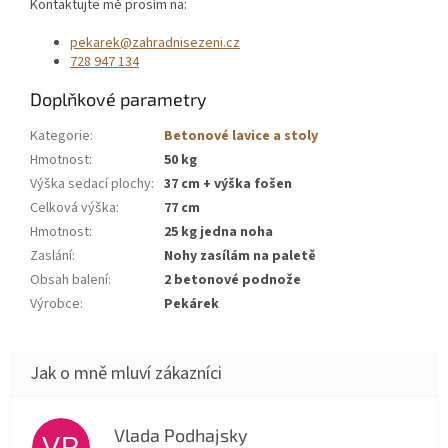
Kontaktujte mě prosím na:
pekarek@zahradnisezeni.cz
728 947 134
Doplňkové parametry
Kategorie
:
Betonové lavice a stoly
Hmotnost
:
50 kg
Výška sedací plochy
:
37 cm + výška fošen
Celková výška
:
77 cm
Hmotnost
:
25 kg jedna noha
Zaslání
:
Nohy zasílám na paletě
Obsah balení
:
2 betonové podnože
Výrobce
:
Pekárek
Vlada Podhajsky
VP