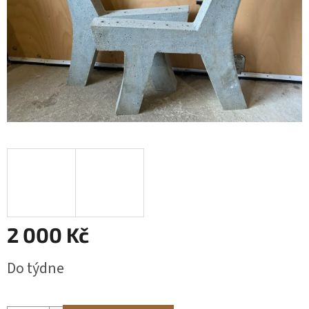
2 000 Kč
Měrná
Do týdne
cena: