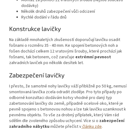
dodávky)
Několik druhů zabezpečení vůči odcizení
Rychlé dodání v řádu dnů
Konstrukce lavičky
Na základě mnohaletých zkušeností doporučují lavičku osadit
fošnami o rozměru 35 - 40 mm. Ke spojení betonových noh a
fošen dochází celkem 12 vratovými šrouby, které prochází jak
fošnami, tak betonem, což zaručuje
extrémní pevnost
zahradních laviček po několik desítek let.
Zabezpečení lavičky
I přesto, že samotné nohy lavičky váží přibližně po 50 kg, nemusí
smontovaná lavička zcela odradit zloděje. Pro tyto případy po
odborné konzultaci dodávám kotvy vhodné pro daný typ
zabetonování lavičky do země, případně ocelové oko, které je
pevně spojeno s betonovou nohou a lze tak lavičku uzamknout k
pevnému objektu. To vše za drobný příplatek, který Vám rád
sdělím dle zvoleného způsobu uchycení. Více si o
zabezpečení
zahradního nábytku
můžete přečíst v
článku zde
.