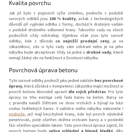
Kvalita povrchu
Jak již bylo v popisech výše zmíněno, podnože v podobě
surových odlitků jsou
100 % kvality
, avšak z technologických
důvodů při vyjímání odlitku z formy, dochází k drobným vadám
v podobě drobného odlomení hrany. Takovéto vady na všech
podnožích vždy odstraňuji. Výjimkou však jsou tyto surové
odlitky, kde z důvodu
co nejnižší prodejní ceny
, je na
zákazníkovi, zda si tyto vady sám odstraní nebo je na jeho
nábytku bude akceptovat. Vždy se jedná o
drobné vady
, které
nemají žádný vliv na funkčnost a životnost nábytku.
Povrchová úprava betonu
Tyto surové odlitky podnoží jako jediné nabízím
bez povrchové
úpravy
, která zůstává v kompetenci zákazníka mající možnost si
povrch betonu libovolně upravit
dle svých představ
. Pro tyto
úpravy na trhu existuje celá řada barev na beton. Barvy se
z pravidla nanáší štětcem ve dvou vrstvách a bývají na bázi
vodou ředitelných barev. V nabídce mého nábytku naleznete i
podnože
, jež mají bezchybné hrany, kde byl povrch následně
penetrován, poté ošetřen dvěma vrstvami barvy a v poslední
fázi ošetřen speciálním lakem. Tato povrchová úprava zajistí, že
povrch betonu bude
velice vzhledný a hlavně hladký
, díky