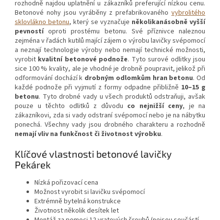
rozhodně najdou uplatnění u zákazníků preferující nízkou cenu.
Betonové nohy jsou vyráběny z prefabrikovaného
vybrolitého
sklovlákno betonu
, který se vyznačuje
několikanásobně vyšší
pevností
oproti prostému betonu. Své příznivce naleznou
zejména v řadách kutilů mající zájem o výrobu lavičky svépomocí
a neznají technologie výroby nebo nemají technické možnosti,
vyrobit
kvalitní betonové podnože
. Tyto surové odlitky jsou
sice 100 % kvality, ale je vhodné je drobně poupravit, jelikož při
odformování dochází k
drobným odlomkům hran betonu
. Od
každé podnože při vyjmutí z formy odpadne přibližně
10–15 g
betonu
. Tyto drobné vady u všech produktů odstraňuji, avšak
pouze u těchto odlitků z důvodu
co nejnižší ceny
, je na
zákazníkovi, zda si vady odstraní svépomocí nebo je na nábytku
ponechá. Všechny vady jsou drobného charakteru a rozhodně
nemají vliv na funkčnost či životnost výrobku
.
Klíčové vlastnosti betonové lavičky
Pekárek
Nízká pořizovací cena
Možnost vyrobit si lavičku svépomocí
Extrémně bytelná konstrukce
Životnost několik desítek let
Montáž za pomoci 12 vratových šroubů (nejsou součástí