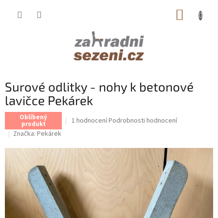
Přejít
NÁKUP
na
obsah
KOŠÍK
Surové odlitky - nohy k betonové
lavičce Pekárek
Oblíbený
Průměrné
1 hodnocení
Podrobnosti hodnocení
produkt
hodnocení
Značka:
Pekárek
produktu
je
5,0
z
5
hvězdiček.