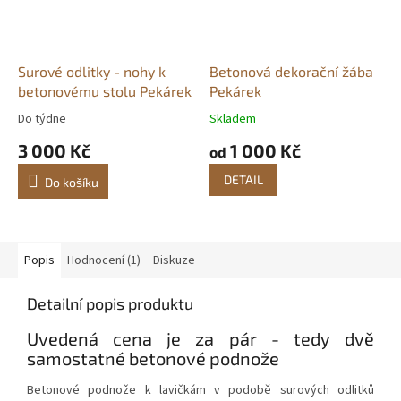
Surové odlitky - nohy k
Betonová dekorační žába
betonovému stolu Pekárek
Pekárek
Do týdne
Skladem
Průměrné
Průměrné
hodnocení
hodnocení
3 000 Kč
1 000 Kč
od
produktu
produktu
je
je
DETAIL
Do košíku
5,0
5,0
z
z
5
5
hvězdiček.
hvězdiček.
Popis
Hodnocení (1)
Diskuze
Detailní popis produktu
Uvedená cena je za pár - tedy dvě
samostatné betonové podnože
Betonové podnože k lavičkám v podobě surových odlitků