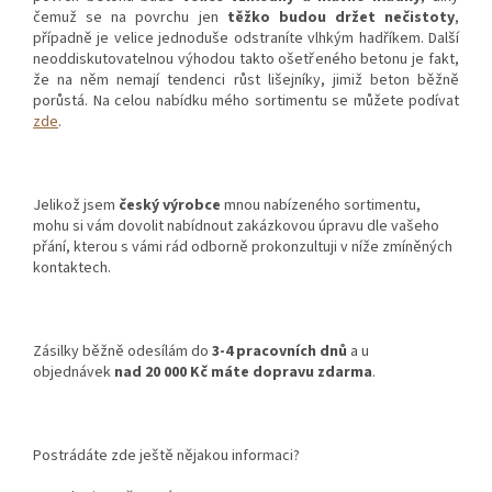
čemuž se na povrchu jen
těžko budou držet nečistoty
,
případně je velice jednoduše odstraníte vlhkým hadříkem. Další
neoddiskutovatelnou výhodou takto ošetřeného betonu je fakt,
že na něm nemají tendenci růst lišejníky, jimiž beton běžně
porůstá. Na celou nabídku mého sortimentu se můžete podívat
zde
.
Jelikož jsem
český výrobce
mnou nabízeného sortimentu,
mohu si vám dovolit nabídnout zakázkovou úpravu dle vašeho
přání, kterou s vámi rád odborně prokonzultuji v níže zmíněných
kontaktech.
Zásilky běžně odesílám do
3-4 pracovních dnů
a u
objednávek
nad 20 000 Kč máte dopravu zdarma
.
Postrádáte zde ještě nějakou informaci?