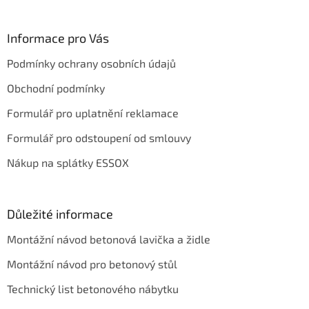
á
p
a
Informace pro Vás
t
Podmínky ochrany osobních údajů
í
Obchodní podmínky
Formulář pro uplatnění reklamace
Formulář pro odstoupení od smlouvy
Nákup na splátky ESSOX
Důležité informace
Montážní návod betonová lavička a židle
Montážní návod pro betonový stůl
Technický list betonového nábytku