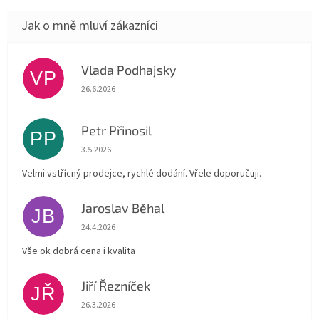
Vlada Podhajsky
VP
Hodnocení obchodu je 5 z 5 hvězdiček.
26.6.2026
Petr Přinosil
PP
Hodnocení obchodu je 5 z 5 hvězdiček.
3.5.2026
Velmi vstřícný prodejce, rychlé dodání. Vřele doporučuji.
Jaroslav Běhal
JB
Hodnocení obchodu je 5 z 5 hvězdiček.
24.4.2026
Vše ok dobrá cena i kvalita
Jiří Řezníček
JŘ
Hodnocení obchodu je 5 z 5 hvězdiček.
26.3.2026