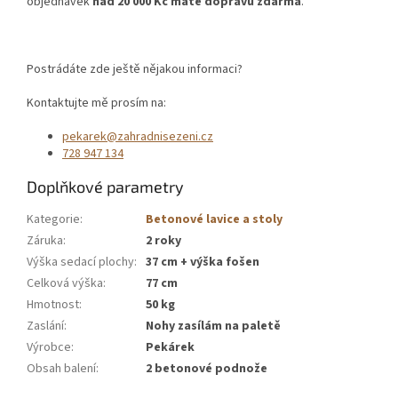
objednávek
nad 20 000 Kč máte dopravu zdarma
.
Postrádáte zde ještě nějakou informaci?
Kontaktujte mě prosím na:
pekarek@zahradnisezeni.cz
728 947 134
Doplňkové parametry
Kategorie
:
Betonové lavice a stoly
Záruka
:
2 roky
Výška sedací plochy
:
37 cm + výška fošen
Celková výška
:
77 cm
Hmotnost
:
50 kg
Zaslání
:
Nohy zasílám na paletě
Výrobce
:
Pekárek
Obsah balení
:
2 betonové podnože