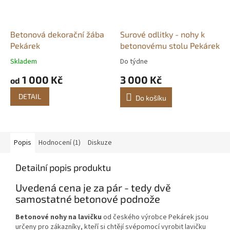
Betonová dekorační žába
Surové odlitky - nohy k
Pekárek
betonovému stolu Pekárek
Skladem
Do týdne
Průměrné
Průměrné
hodnocení
hodnocení
1 000 Kč
3 000 Kč
od
produktu
produktu
je
je
DETAIL
Do košíku
5,0
5,0
z
z
5
5
hvězdiček.
hvězdiček.
Popis
Hodnocení (1)
Diskuze
Detailní popis produktu
Uvedená cena je za pár - tedy dvě
samostatné betonové podnože
Betonové nohy na lavičku
od českého výrobce Pekárek jsou
určeny pro zákazníky, kteří si chtějí svépomocí vyrobit lavičku