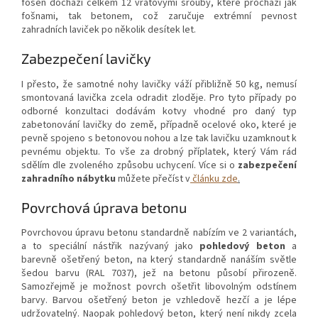
fošen dochází celkem 12 vratovými šrouby, které prochází jak
fošnami, tak betonem, což zaručuje extrémní pevnost
zahradních laviček po několik desítek let.
Zabezpečení lavičky
I přesto, že samotné nohy lavičky váží přibližně 50 kg, nemusí
smontovaná lavička zcela odradit zloděje. Pro tyto případy po
odborné konzultaci dodávám kotvy vhodné pro daný typ
zabetonování lavičky do země, případně ocelové oko, které je
pevně spojeno s betonovou nohou a lze tak lavičku uzamknout k
pevnému objektu. To vše za drobný příplatek, který Vám rád
sdělím dle zvoleného způsobu uchycení. Více si o
zabezpečení
zahradního nábytku
můžete přečíst v
článku zde
.
Povrchová úprava betonu
Povrchovou úpravu betonu standardně nabízím ve 2 variantách,
a to speciální nástřik nazývaný jako
pohledový beton
a
barevně ošetřený beton, na který standardně nanáším světle
šedou barvu (RAL 7037), jež na betonu působí přirozeně.
Samozřejmě je možnost povrch ošetřit libovolným odstínem
barvy. Barvou ošetřený beton je vzhledově hezčí a je lépe
udržovatelný. Naopak pohledový beton, který není nikdy zcela