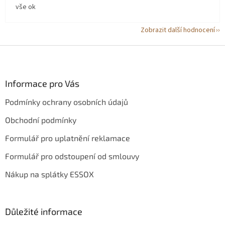
vše ok
Zobrazit další hodnocení
Z
á
p
a
Informace pro Vás
t
Podmínky ochrany osobních údajů
í
Obchodní podmínky
Formulář pro uplatnění reklamace
Formulář pro odstoupení od smlouvy
Nákup na splátky ESSOX
Důležité informace