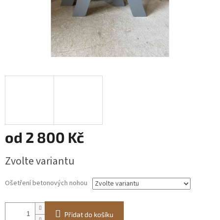
od
2 800 Kč
Měrná
Zvolte variantu
cena:
Ošetření betonových nohou
Přidat do košíku