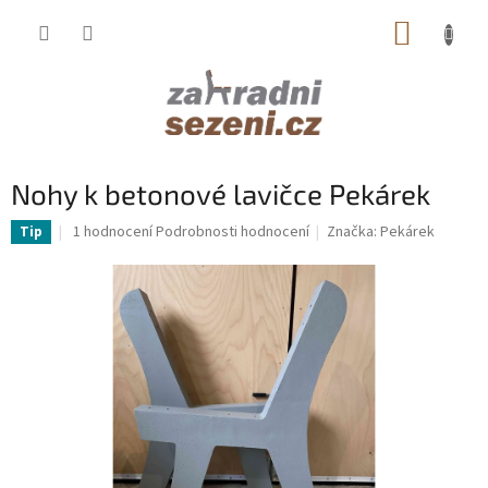
Přejít
NÁKUP
na
obsah
KOŠÍK
Nohy k betonové lavičce Pekárek
Průměrné
1 hodnocení
Podrobnosti hodnocení
Značka:
Pekárek
Tip
hodnocení
produktu
je
5,0
z
5
hvězdiček.