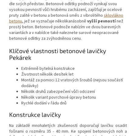
dle svých představ. Betonové odlitky podnoží vynikají svou
vysokou pevností vůči hrubému zacházení, zajišťují je ocelové
pruty zalité v betonu a betonová směs z vibrolitého
sklovlákno
betonu
, jež se vyznačuje několikanásobně
vyšší pevností
než
prostý beton. Betonové podnože nabízím ve dvou barevných
variantách a v nabídce také naleznete surové neopracované
betonové odlitky za zvýhodněnou cenu.
Klíčové vlastnosti betonové lavičky
Pekárek
Extrémně bytelná konstrukce
Životnost několik desítek let
Montáž za pomoci 12 vratových šroubů (nejsou součástí
dodávky)
Několik druhů zabezpečení vůči odcizení
Několik variant povrchové úpravy betonu
Rychlé dodání v řádu dnů
Konstrukce lavičky
Na základě mnohaletých zkušeností doporučují lavičku osadit
fošnami o rozměru 35 - 40 mm. Ke spojení betonových noh a