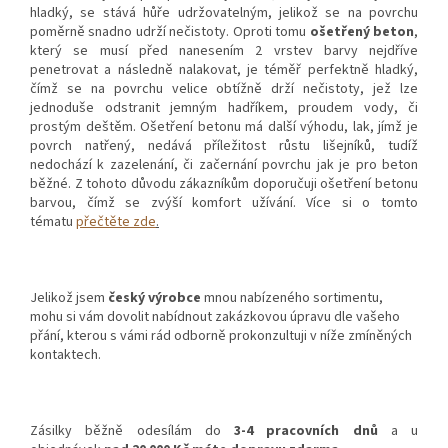
hladký, se stává hůře udržovatelným, jelikož se na povrchu
poměrně snadno udrží nečistoty. Oproti tomu
ošetřený beton
,
který se musí před nanesením 2 vrstev barvy nejdříve
penetrovat a následně nalakovat, je téměř perfektně hladký,
čímž se na povrchu velice obtížně drží nečistoty, jež lze
jednoduše odstranit jemným hadříkem, proudem vody, či
prostým deštěm. Ošetření betonu má další výhodu, lak, jímž je
povrch natřený, nedává příležitost růstu lišejníků, tudíž
nedochází k zazelenání, či začernání povrchu jak je pro beton
běžné. Z tohoto důvodu zákazníkům doporučuji ošetření betonu
barvou, čímž se zvýší komfort užívání. Více si o tomto
tématu
přečtěte zde
.
Jelikož jsem
český výrobce
mnou nabízeného sortimentu,
mohu si vám dovolit nabídnout zakázkovou úpravu dle vašeho
přání, kterou s vámi rád odborně prokonzultuji v níže zmíněných
kontaktech.
Zásilky běžně odesílám do
3-4 pracovních dnů
a u