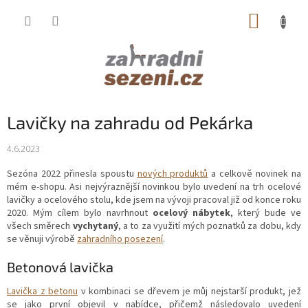
Přejít
NÁKUP
na
obsah
KOŠÍK
Lavičky na zahradu od Pekárka
4.6.2023
Sezóna 2022 přinesla spoustu
nových produktů
a celkově novinek na
mém e-shopu. Asi nejvýraznější novinkou bylo uvedení na trh ocelové
lavičky a ocelového stolu, kde jsem na vývoji pracoval již od konce roku
2020. Mým cílem bylo navrhnout
ocelový nábytek
, který bude ve
všech směrech
vychytaný
, a to za využití mých poznatků za dobu, kdy
se věnuji výrobě
zahradního posezení
.
Betonová lavička
Lavička z betonu
v kombinaci se dřevem je můj nejstarší produkt, jež
se jako první objevil v nabídce, přičemž následovalo uvedení