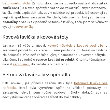
betonového stolu
. Za tuto dobu se mi povedlo nasbírat
dostatek
zkušeností
, a hlavně zpětných vazeb od zákazníků, abych betonovou
lavičku mohl uzpůsobit tak, aby v nabídce byl produkt, jež uspokojí co
nejširší spektrum zákazníků. Ve chvíli, kdy jsem si byl jist, že mám
doladěný produkt
v podobě betonové lavičky, začal jsem se věnovat
vývoji
kovové lavičky
.
Kovová lavička a kovové stoly
Jak jsem již výše zmiňoval,
kovový nábytek
a
kovové podnože
je
sortiment produktů, ke kterému jsem postupně přicházel na základě
zkušeností a více než ročního vývoje samotného kovového nábytku,
díky čemuž se jedná o
vysoce kvalitní produkt
. O tomto tématu jsem
napsal
sérii článků
, dohledáte je v mém blogu.
Betonová lavička bez opěradla
Další novinku, jež přinesla sezóna 2022 byla
betonová lavička bez
opěradla
, která byla vytvořena spíše na základě poptávky od
zákazníků, jelikož jsem ročně evidoval několik dotazů, zda se
nechystám lavici bez opěradla zařadit do své nabídky.