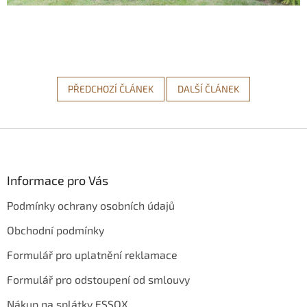
PŘEDCHOZÍ ČLÁNEK
DALŠÍ ČLÁNEK
Z
á
p
a
Informace pro Vás
t
Podmínky ochrany osobních údajů
í
Obchodní podmínky
Formulář pro uplatnění reklamace
Formulář pro odstoupení od smlouvy
Nákup na splátky ESSOX