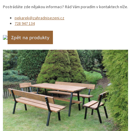
Postrádáte zde nějakou informaci? Rád Vám poradím v kontaktech níže.
pekarek@zahradnisezeni.cz
728 947 134