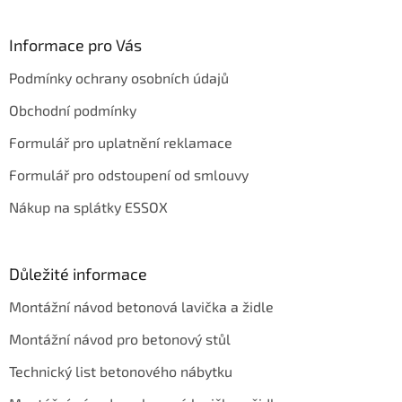
á
p
a
Informace pro Vás
t
Podmínky ochrany osobních údajů
í
Obchodní podmínky
Formulář pro uplatnění reklamace
Formulář pro odstoupení od smlouvy
Nákup na splátky ESSOX
Důležité informace
Montážní návod betonová lavička a židle
Montážní návod pro betonový stůl
Technický list betonového nábytku