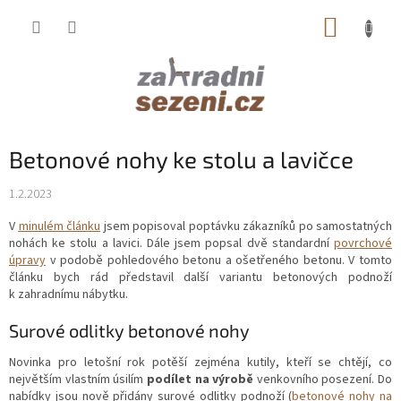
Přejít
NÁKUP
na
obsah
KOŠÍK
Betonové nohy ke stolu a lavičce
1.2.2023
V
minulém článku
jsem popisoval poptávku zákazníků po samostatných
nohách ke stolu a lavici. Dále jsem popsal dvě standardní
povrchové
úpravy
v podobě pohledového betonu a ošetřeného betonu. V tomto
článku bych rád představil další variantu betonových podnoží
k zahradnímu nábytku.
Surové odlitky betonové nohy
Novinka pro letošní rok potěší zejména kutily, kteří se chtějí, co
největším vlastním úsilím
podílet na výrobě
venkovního posezení. Do
nabídky jsou nově přidány surové odlitky podnoží (
betonové nohy na