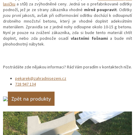
lavičku
a stůl) za zvýhodněné ceny. Jedná se o prefabrikované odlitky
podnoží, jež je ze strany zákazníka vhodné
mírně poupravit
. Odlitky
jsou první jakosti, avšak při odformování odlitku dochází k odloupnutí
drobného množství betonu, který je vhodné doplnit adekvátním
materiálem. Zpravidla se z jedné nohy odloupne okolo 10-15 g betonu.
Nyní je pouze na zvážení zákazníka, zda si bude tento materiál chtít
doplnit, nebo zda podnože osadí
vlastními fošnami
a bude mít
plnohodnotný nábytek.
Postrádáte zde nějakou informaci? Rád Vám poradím v kontaktech níže.
pekarek@zahradnisezeni.cz
728 947 134