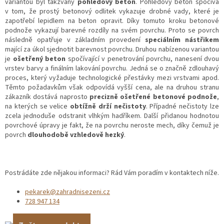
variantou byl takzvaný
pohledový beton
. Pohledový beton spočívá
v tom, že prostý betonový odlitek vykazuje drobné vady, které je
zapotřebí lepidlem na beton opravit. Díky tomuto kroku betonové
podnože vykazují barevné rozdíly na svém povrchu. Proto se povrch
následně opatřuje v základním provedení
speciálním nástřikem
mající za úkol sjednotit barevnost povrchu. Druhou nabízenou variantou
je
ošetřený beton
spočívající v penetrování povrchu, nanesení dvou
vrstev barvy a finálním lakování povrchu. Jedná se o značně zdlouhavý
proces, který vyžaduje technologické přestávky mezi vrstvami apod.
Těmto požadavkům však odpovídá vyšší cena, ale na druhou stranu
zákazník dostává naprosto
precizně ošetřené betonové podnože
,
na kterých se velice
obtížně drží nečistoty
. Případné nečistoty lze
zcela jednoduše odstranit vlhkým hadříkem. Další přidanou hodnotou
povrchové úpravy je fakt, že na povrchu neroste mech, díky čemuž je
povrch
dlouhodobě vzhledově hezký
.
Postrádáte zde nějakou informaci? Rád Vám poradím v kontaktech níže.
pekarek@zahradnisezeni.cz
728 947 134