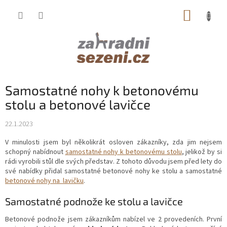
Přejít
NÁKUP
na
obsah
KOŠÍK
Samostatné nohy k betonovému
stolu a betonové lavičce
22.1.2023
V minulosti jsem byl několikrát osloven zákazníky, zda jim nejsem
schopný nabídnout
samostatné nohy k betonovému stolu
, jelikož by si
rádi vyrobili stůl dle svých představ. Z tohoto důvodu jsem před lety do
své nabídky přidal samostatné betonové nohy ke stolu a samostatné
betonové nohy na lavičku
.
Samostatné podnože ke stolu a lavičce
Betonové podnože jsem zákazníkům nabízel ve 2 provedeních. První