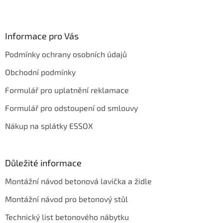
Z
á
p
a
Informace pro Vás
t
Podmínky ochrany osobních údajů
í
Obchodní podmínky
Formulář pro uplatnění reklamace
Formulář pro odstoupení od smlouvy
Nákup na splátky ESSOX
Důležité informace
Montážní návod betonová lavička a židle
Montážní návod pro betonový stůl
Technický list betonového nábytku