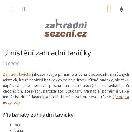
Přejít
NÁKUP
na
obsah
KOŠÍK
Umístění zahradní lavičky
13.6.2020
Zahradní lavička
jakožto věc je primárně určena k odpočinku na různých
místech, která nabízejí hezký výhled na přírodu, různé budovy, ale také
například jako sedací plocha na autobusových zastávkách, či
chodnících, stezkách, parcích atd. Současný trh nabízí poměrně velké
množství druhů laviček a stolů, které s sebou nesou různé
výhody a
nevýhody
.
Materiály zahradní lavičky
ocel
litina