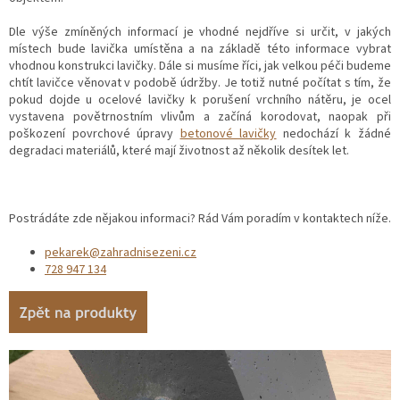
Dle výše zmíněných informací je vhodné nejdříve si určit, v jakých
místech bude lavička umístěna a na základě této informace vybrat
vhodnou konstrukci lavičky. Dále si musíme říci, jak velkou péči budeme
chtít lavičce věnovat v podobě údržby. Je totiž nutné počítat s tím, že
pokud dojde u ocelové lavičky k porušení vrchního nátěru, je ocel
vystavena povětrnostním vlivům a začíná korodovat, naopak při
poškození povrchové úpravy
betonové lavičky
nedochází k žádné
degradaci materiálů, které mají životnost až několik desítek let.
Postrádáte zde nějakou informaci? Rád Vám poradím v kontaktech níže.
pekarek@zahradnisezeni.cz
728 947 134