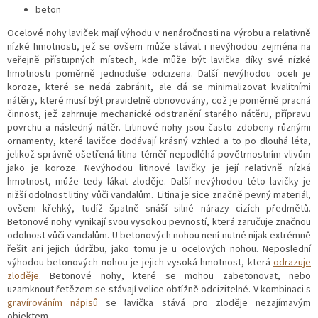
beton
Ocelové nohy laviček mají výhodu v nenáročnosti na výrobu a relativně
nízké hmotnosti, jež se ovšem může stávat i nevýhodou zejména na
veřejně přístupných místech, kde může být lavička díky své nízké
hmotnosti poměrně jednoduše odcizena. Další nevýhodou oceli je
koroze, které se nedá zabránit, ale dá se minimalizovat kvalitními
nátěry, které musí být pravidelně obnovovány, což je poměrně pracná
činnost, jež zahrnuje mechanické odstranění starého nátěru, přípravu
povrchu a následný nátěr. Litinové nohy jsou často zdobeny různými
ornamenty, které lavičce dodávají krásný vzhled a to po dlouhá léta,
jelikož správně ošetřená litina téměř nepodléhá povětrnostním vlivům
jako je koroze. Nevýhodou litinové lavičky je její relativně nízká
hmotnost, může tedy lákat zloděje. Další nevýhodou této lavičky je
nižší odolnost litiny vůči vandalům. Litina je sice značně pevný materiál,
ovšem křehký, tudíž špatně snáší silné nárazy cizích předmětů.
Betonové nohy vynikají svou vysokou pevností, která zaručuje značnou
odolnost vůči vandalům. U betonových nohou není nutné nijak extrémně
řešit ani jejich údržbu, jako tomu je u ocelových nohou. Neposlední
výhodou betonových nohou je jejich vysoká hmotnost, která
odrazuje
zloděje
. Betonové nohy, které se mohou zabetonovat, nebo
uzamknout řetězem se stávají velice obtížně odcizitelné. V kombinaci s
gravírováním nápisů
se lavička stává pro zloděje nezajímavým
objektem.