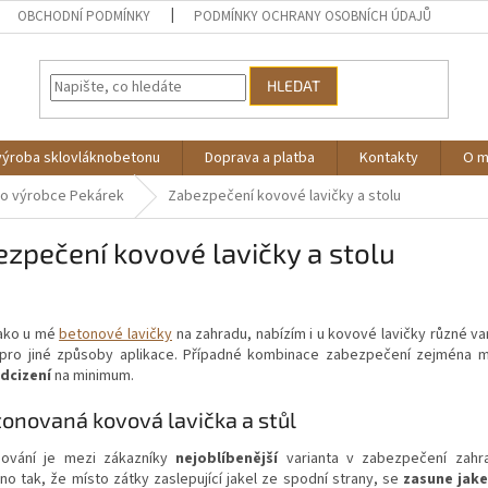
OBCHODNÍ PODMÍNKY
PODMÍNKY OCHRANY OSOBNÍCH ÚDAJŮ
HLEDAT
výroba sklovláknobetonu
Doprava a platba
Kontakty
O 
ho výrobce Pekárek
Zabezpečení kovové lavičky a stolu
zpečení kovové lavičky a stolu
jako u mé
betonové lavičky
na zahradu, nabízím i u kovové lavičky různé v
pro jiné způsoby aplikace. Případné kombinace zabezpečení zejména m
odcizení
na minimum.
onovaná kovová lavička a stůl
ování je mezi zákazníky
nejoblíbenější
varianta v zabezpečení zahr
o tak, že místo zátky zaslepující jakel ze spodní strany, se
zasune jake