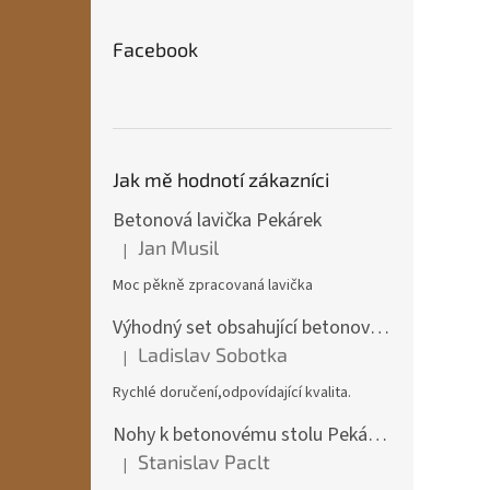
Facebook
Jak mě hodnotí zákazníci
Betonová lavička Pekárek
Jan Musil
|
Hodnocení produktu je 5 z 5 hvězdiček.
Moc pěkně zpracovaná lavička
Výhodný set obsahující betonový stůl + 2x betonová lavička Pekárek + 2x betonová židle
Ladislav Sobotka
|
Hodnocení produktu je 5 z 5 hvězdiček.
Rychlé doručení,odpovídající kvalita.
Nohy k betonovému stolu Pekárek
Stanislav Paclt
|
Hodnocení produktu je 5 z 5 hvězdiček.