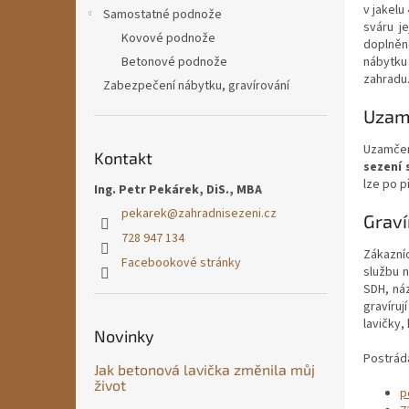
n
v jakelu
Samostatné podnože
e
sváru j
Kovové podnože
l
doplněn
Betonové podnože
nábytku
zahradu
Zabezpečení nábytku, gravírování
Uzamč
Uzamčen
Kontakt
sezení 
lze po p
Ing. Petr Pekárek, DiS., MBA
pekarek
@
zahradnisezeni.cz
Graví
728 947 134
Zákazní
Facebookové stránky
službu 
SDH, ná
gravíruj
lavičky,
Novinky
Postrád
Jak betonová lavička změnila můj
život
p