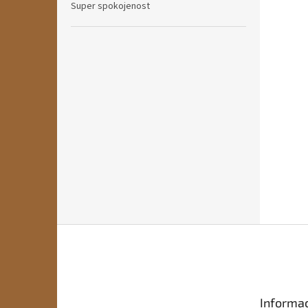
Super spokojenost
Z
á
p
a
t
Informac
í