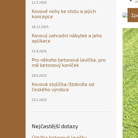
7
12.3.2026
Kovové nohy ke stolu a jejich
koncepce
18.12.2025
Kovový zahradní nábytek a jeho
aplikace
23.8.2025
Pro někoho betonová lavička, pro
mě betonový koníček
28.6.2025
Kovová stolička/štokrdle od
českého výrobce
25.3.2025
Nejčastější dotazy
Údržba betonové lavičky