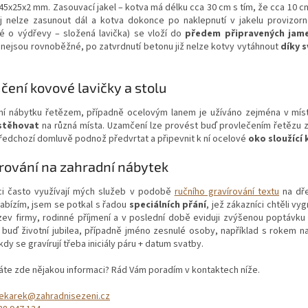
 45x25x2 mm. Zasouvací jakel – kotva má délku cca 30 cm s tím, že cca 10
ej nelze zasunout dál a kotva dokonce po naklepnutí v jakelu provizo
é o výdřevy – složená lavička) se vloží do
předem připravených jam
 nejsou rovnoběžné, po zatvrdnutí betonu již nelze kotvy vytáhnout
díky 
.
ení kovové lavičky a stolu
í nábytku řetězem, případně ocelovým lanem je užíváno zejména v míst
stěhovat
na různá místa. Uzamčení lze provést buď provlečením řetězu 
ředchozí domluvě podnož předvrtat a připevnit k ní ocelové
oko sloužící
rování na zahradní nábytek
ci často využívají mých služeb v podobě
ručního gravírování textu
na dře
nabízím, jsem se potkal s řadou
speciálních přání
, jež zákazníci chtěli v
zev firmy, rodinné příjmení a v poslední době eviduji zvýšenou poptávk
í buď životní jubilea, případně jméno zesnulé osoby, například s rokem n
 kdy se gravírují třeba iniciály páru + datum svatby.
áte zde nějakou informaci? Rád Vám poradím v kontaktech níže.
ekarek@zahradnisezeni.cz