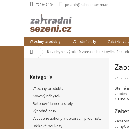
Přejít
728 947 134
pekarek@zahradnisezeni.cz
na
obsah
Všechny produkty
Výhodné sety
Zakázková 
Domů
Novinky ve výrobně zahradního nábytku české
P
Zabe
o
Přeskočit
s
Kategorie
kategorie
2.9.2022
t
r
Stejně 
Všechny produkty
a
vhodný 
Kovový nábytek
n
riziko 
Betonové lavice a stoly
n
Zabet
í
Výhodné sety
p
Vyvýšené záhony a dekorační předměty
Zabeton
a
Dárkové poukazy
vymyšlen