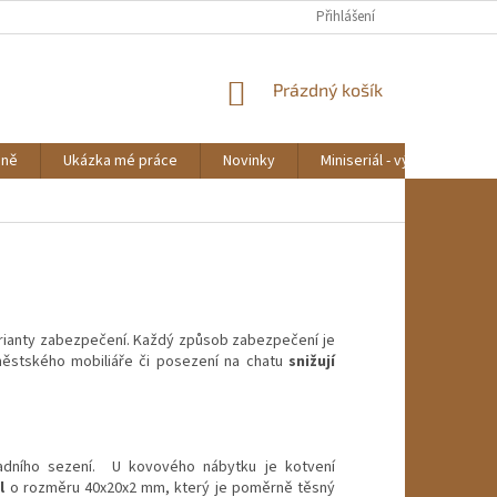
Přihlášení
NÁKUPNÍ
Prázdný košík
KOŠÍK
mně
Ukázka mé práce
Novinky
Miniseriál - výroba lavičky
arianty zabezpečení. Každý způsob zabezpečení je
ěstského mobiliáře či posezení na chatu
snižují
adního sezení. U kovového nábytku je kotvení
l
o rozměru 40x20x2 mm, který je poměrně těsný