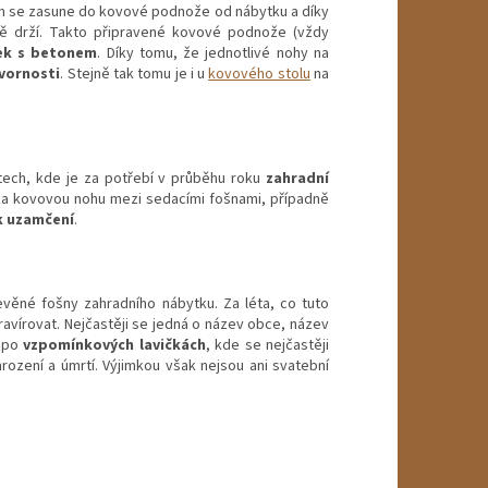
 cm se zasune do kovové podnože od nábytku a díky
rně drží. Takto připravené kovové podnože (vždy
ek s betonem
. Díky tomu, že jednotlivé nohy na
svornosti
. Stejně tak tomu je i u
kovového stolu
na
ech, kde je za potřebí v průběhu roku
zahradní
za kovovou nohu mezi sedacími fošnami, případně
 k uzamčení
.
věné fošny zahradního nábytku. Za léta, co tuto
ygravírovat. Nejčastěji se jedná o název obce, název
u po
vzpomínkových lavičkách
, kde se nejčastěji
arození a úmrtí. Výjimkou však nejsou ani svatební