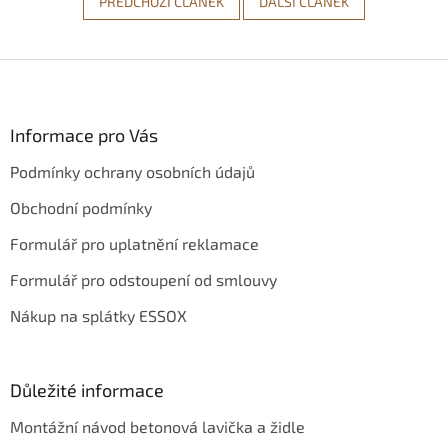
PŘEDCHOZÍ ČLÁNEK
DALŠÍ ČLÁNEK
Z
á
p
a
Informace pro Vás
t
Podmínky ochrany osobních údajů
í
Obchodní podmínky
Formulář pro uplatnění reklamace
Formulář pro odstoupení od smlouvy
Nákup na splátky ESSOX
Důležité informace
Montážní návod betonová lavička a židle