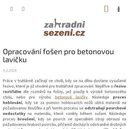
Přejít
NÁKUP
na
obsah
KOŠÍK
Opracování fošen pro betonovou
lavičku
4.2.2024
Práce v truhlárně začínají ve chvíli, kdy se na dílnu dostane vysušené
řezivo, které je již vhodné pro truhlářské zpracování. Nejdříve si
řezivo
roztřídím
dle rozměrů na fošny, jež použiji k výrobě betonového
stolu, nebo pro výrobu
betonové lavičky
. Následuje
proces
hoblování
, kdy se za pomoci hoblovacích nožů ubírá materiál na
požadovanou tloušťku a při tomto procesu se
odstraňují povrchové
nedostatky
na materiálu, které vznikly během sušení. Následuje
proces
broušení
, kdy se povrch ve speciálním stroji obrousí na
požadovanou hrubost povrchu, přičemž dochází k odstranění drobných