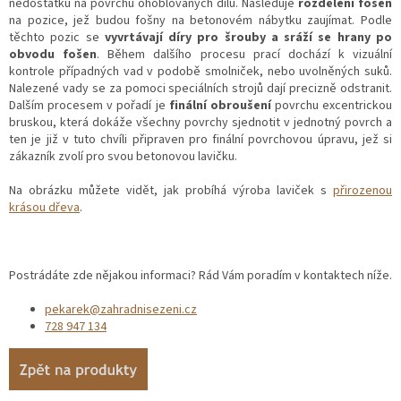
nedostatků na povrchu ohoblovaných dílů. Následuje
rozdělení fošen
na pozice, jež budou fošny na betonovém nábytku zaujímat. Podle
těchto pozic se
vyvrtávají díry pro šrouby a sráží se hrany po
obvodu fošen
. Během dalšího procesu prací dochází k vizuální
kontrole případných vad v podobě smolniček, nebo uvolněných suků.
Nalezené vady se za pomoci speciálních strojů dají precizně odstranit.
Dalším procesem v pořadí je
finální obroušení
povrchu excentrickou
bruskou, která dokáže všechny povrchy sjednotit v jednotný povrch a
ten je již v tuto chvíli připraven pro finální povrchovou úpravu, jež si
zákazník zvolí pro svou betonovou lavičku.
Na obrázku můžete vidět, jak probíhá výroba laviček s
přirozenou
krásou dřeva
.
Postrádáte zde nějakou informaci? Rád Vám poradím v kontaktech níže.
pekarek@zahradnisezeni.cz
728 947 134