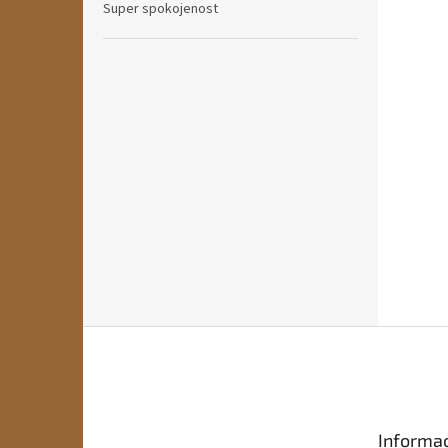
Super spokojenost
Z
á
p
a
t
Informac
í