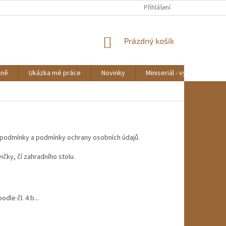
Přihlášení
NÁKUPNÍ
Prázdný košík
KOŠÍK
mně
Ukázka mé práce
Novinky
Miniseriál - výroba lavičky
í podmínky a podmínky ochrany osobních údajů.
čky, čí zahradního stolu.
le čl. 4 b...