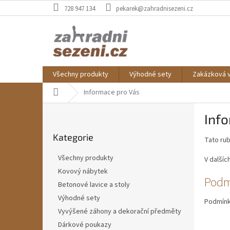
Přejít
728 947 134
pekarek@zahradnisezeni.cz
na
obsah
Všechny produkty
Výhodné sety
Zakázková 
Domů
Informace pro Vás
P
Inf
o
Přeskočit
s
Kategorie
kategorie
Tato rub
t
r
Všechny produkty
V dalšíc
a
Kovový nábytek
n
V
Podm
Betonové lavice a stoly
n
ý
í
Výhodné sety
p
Podmínky
p
Vyvýšené záhony a dekorační předměty
i
a
s
Dárkové poukazy