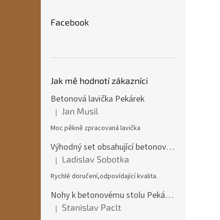
Facebook
Jak mě hodnotí zákazníci
Betonová lavička Pekárek
Jan Musil
|
Hodnocení produktu je 5 z 5 hvězdiček.
Moc pěkně zpracovaná lavička
Výhodný set obsahující betonový stůl + 2x betonová lavička Pekárek + 2x betonová židle
Ladislav Sobotka
|
Hodnocení produktu je 5 z 5 hvězdiček.
Rychlé doručení,odpovídající kvalita.
Nohy k betonovému stolu Pekárek
Stanislav Paclt
|
Hodnocení produktu je 5 z 5 hvězdiček.