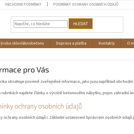
OBCHODNÍ PODMÍNKY
PODMÍNKY OCHRANY OSOBNÍCH ÚDAJŮ
HLEDAT
výroba sklovláknobetonu
Doprava a platba
Kontakty
O 
ormace pro Vás
rika obsahuje povinně zveřejněné informace, jako jsou například obchodn
h rubrikách najdete články o výrobě betonového nábytku, popis zahradní lavi
ínky ochrany osobních údajů
 ochrany osobních údajů I. Základní ustanovení Správcem osobních údajů pod