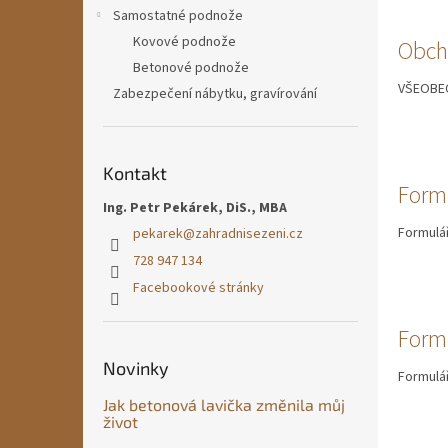
n
č
Samostatné podnože
e
l
Kovové podnože
Obch
l
á
Betonové podnože
n
VŠEOBEC
Zabezpečení nábytku, gravírování
k
ů
Kontakt
Formu
Ing. Petr Pekárek, DiS., MBA
Formulář
pekarek
@
zahradnisezeni.cz
728 947 134
Facebookové stránky
Form
Novinky
Formulář
Jak betonová lavička změnila můj
život