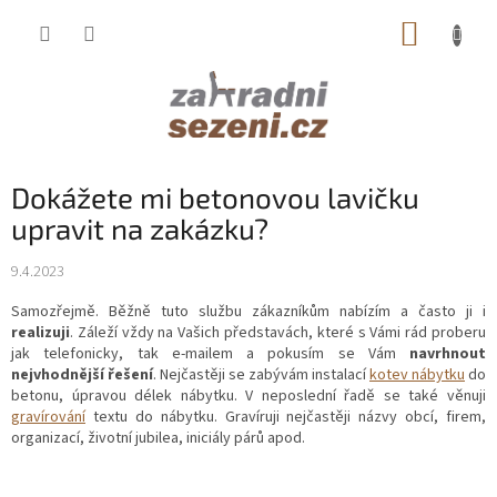
Přejít
NÁKUP
na
obsah
KOŠÍK
Dokážete mi betonovou lavičku
upravit na zakázku?
9.4.2023
Samozřejmě. Běžně tuto službu zákazníkům nabízím a často ji i
realizuji
. Záleží vždy na Vašich představách, které s Vámi rád proberu
jak telefonicky, tak e-mailem a pokusím se Vám
navrhnout
nejvhodnější řešení
. Nejčastěji se zabývám instalací
kotev nábytku
do
betonu, úpravou délek nábytku. V neposlední řadě se také věnuji
gravírování
textu do nábytku. Gravíruji nejčastěji názvy obcí, firem,
organizací, životní jubilea, iniciály párů apod.