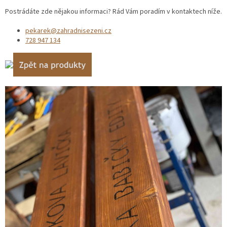
Postrádáte zde nějakou informaci? Rád Vám poradím v kontaktech níže.
pekarek@zahradnisezeni.cz
728 947 134