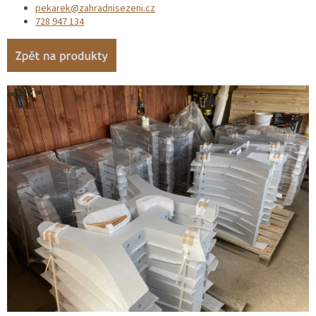
pekarek@zahradnisezeni.cz
728 947 134