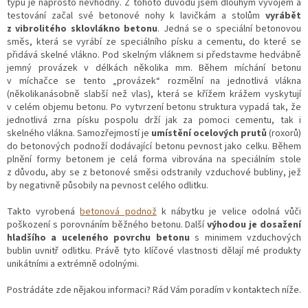
typu je naprosto nevhodný. Z tohoto důvodu jsem dlouhým vývojem a
testování začal své betonové nohy k lavičkám a stolům
vyrábět
z vibrolitého sklovlákno betonu
. Jedná se o speciální betonovou
směs, která se vyrábí ze speciálního písku a cementu, do které se
přidává skelné vlákno. Pod skelným vláknem si představme hedvábně
jemný provázek v délkách několika mm. Během míchání betonu
v míchačce se tento „provázek“ rozmělní na jednotlivá vlákna
(několikanásobně slabší než vlas), která se křížem krážem vyskytují
v celém objemu betonu. Po vytvrzení betonu struktura vypadá tak, že
jednotlivá zrna písku pospolu drží jak za pomoci cementu, tak i
skelného vlákna. Samozřejmostí je
umístění ocelových prutů
(roxorů)
do betonových podnoží dodávající betonu pevnost jako celku. Během
plnění formy betonem je celá forma vibrována na speciálním stole
z důvodu, aby se z betonové směsi odstranily vzduchové bubliny, jež
by negativně působily na pevnost celého odlitku.
Takto vyrobená
betonová podnož
k nábytku je velice odolná vůči
poškození s porovnáním běžného betonu. Další
výhodou je dosažení
hladšího a uceleného povrchu betonu
s minimem vzduchových
bublin uvnitř odlitku. Právě tyto klíčové vlastnosti dělají mé produkty
unikátními a extrémně odolnými.
Postrádáte zde nějakou informaci? Rád Vám poradím v kontaktech níže.