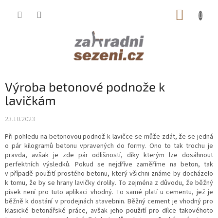
Přejít
NÁKUP
na
obsah
KOŠÍK
Výroba betonové podnože k
lavičkám
23.10.2023
Při pohledu na betonovou podnož k lavičce se může zdát, že se jedná
o pár kilogramů betonu vpravených do formy. Ono to tak trochu je
pravda, avšak je zde pár odlišností, díky kterým lze dosáhnout
perfektních výsledků. Pokud se nejdříve zaměříme na beton, tak
v případě použití prostého betonu, který všichni známe by docházelo
k tomu, že by se hrany lavičky drolily. To zejména z důvodu, že běžný
písek není pro tuto aplikaci vhodný. To samé platí u cementu, jež je
běžně k dostání v prodejnách stavebnin. Běžný cement je vhodný pro
klasické betonářské práce, avšak jeho použití pro dílce takovéhoto