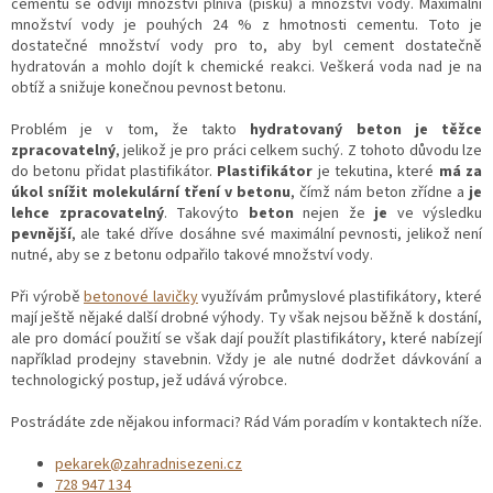
cementu se odvíjí množství plniva (písku) a množství vody. Maximální
množství vody je pouhých 24 % z hmotnosti cementu. Toto je
dostatečné množství vody pro to, aby byl cement dostatečně
hydratován a mohlo dojít k chemické reakci. Veškerá voda nad je na
obtíž a snižuje konečnou pevnost betonu.
Problém je v tom, že takto
hydratovaný beton je těžce
zpracovatelný
, jelikož je pro práci celkem suchý. Z tohoto důvodu lze
do betonu přidat plastifikátor.
Plastifikátor
je tekutina, které
má za
úkol snížit molekulární tření v betonu
, čímž nám beton zřídne a
je
lehce zpracovatelný
. Takovýto
beton
nejen že
je
ve výsledku
pevnější
, ale také dříve dosáhne své maximální pevnosti, jelikož není
nutné, aby se z betonu odpařilo takové množství vody.
Při výrobě
betonové lavičky
využívám průmyslové plastifikátory, které
mají ještě nějaké další drobné výhody. Ty však nejsou běžně k dostání,
ale pro domácí použití se však dají použít plastifikátory, které nabízejí
například prodejny stavebnin. Vždy je ale nutné dodržet dávkování a
technologický postup, jež udává výrobce.
Postrádáte zde nějakou informaci? Rád Vám poradím v kontaktech níže.
pekarek@zahradnisezeni.cz
728 947 134