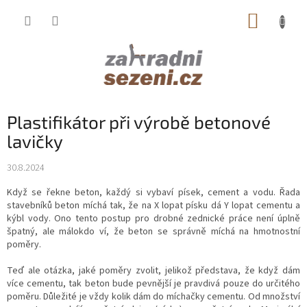
Přejít
NÁKUP
na
obsah
KOŠÍK
Plastifikátor při výrobě betonové
lavičky
30.8.2024
Když se řekne beton, každý si vybaví písek, cement a vodu. Řada
stavebníků beton míchá tak, že na X lopat písku dá Y lopat cementu a
kýbl vody. Ono tento postup pro drobné zednické práce není úplně
špatný, ale málokdo ví, že beton se správně míchá na hmotnostní
poměry.
Teď ale otázka, jaké poměry zvolit, jelikož představa, že když dám
více cementu, tak beton bude pevnější je pravdivá pouze do určitého
poměru. Důležité je vždy kolik dám do míchačky cementu. Od množství